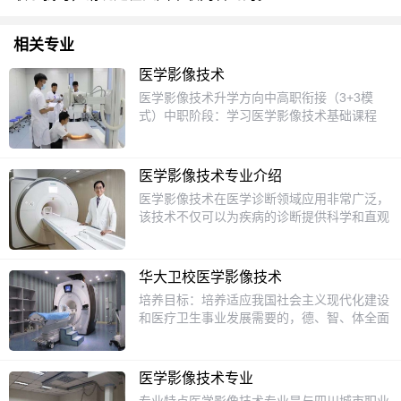
相关专业
医学影像技术
医学影像技术升学方向中高职衔接（3+3模
式）中职阶段：学习医学影像技术基础课程
（如医学影像解剖学、放射物理与防护等），
部分学校会渗透高职阶段课程。升学途径：通
过职教高考或单招考试，升入高职院校（如四
医学影像技术专业介绍
川护理职业学院、成都职业技术学院等）。对
医学影像技术在医学诊断领域应用非常广泛，
口高考/单招考试可报考医学影像技术、放射
该技术不仅可以为疾病的诊断提供科学和直观
治疗技术等专科或本科专业（如西南医科大
的依据，同时还可以更好的配合临床的症状、
学、川北医学院等）。对接专业专科：医学影
化验等方面，为最终准确诊断病情起到不可替
像技术、智能影像工程本科：医学影像技术、
代的作用；同时医学影像技术在疾病治疗方面
放射治疗技术核心课程基础课程：解剖学、生
华大卫校医学影像技术
也有很好的应用。医学影像技术专业是随着医
理学、病理学、医学影像设备学核心技能：X
培养目标：培养适应我国社会主义现代化建设
学成像技术的不断发展而形成的一个集数学、
线摄影、CT/MRI检查技术、超声诊断、介入
和医疗卫生事业发展需要的，德、智、体全面
物理学、计算机科学、信息技术以及医学科学
诊疗技术职业资格与证书必考证书：放射医学
发展，具有基础医学、临床医学和现代医学影
于一体的新兴专业。本专业旨在培养具有扎实
技术资格证、大型医疗设备上岗证可选证书：
像必备的基本理论知识和基本技能，从事临床
的数学、物理、计算机技术，掌握电路分析与
健康管理师、医学影像诊断相关技能证书学制
影像检查、诊断与治疗技术工作的高级技术应
设计、医学影像设备原理和技术、医学影像处
医学影像技术专业
三年，升学可对接医学影像技术专科/本科，
用性专门人才。主要课程：物理学、电子学基
理技术，并具有一定的医学基础知识和影像设