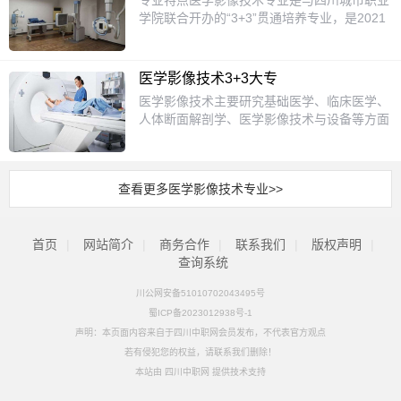
专业特点医学影像技术专业是与四川城市职业
提供医院实习资源。乐山医科校专注对口高
础、数据结构与算法、计算机原理与接口、影
备基础操作技术，能在医学影像技术或相关领
学院联合开办的“3+3”贯通培养专业，是2021
考，本科上线率居全省前列，升学方向包括临
像设备结构与维修、医学成像技术、摄影学、
域从事研究、开发、管理、技术服务等方面的
年度重点培养专业。“3+3”培养模式即3年中职
床医学、医学影像技术等。就业前景岗位方
人体解剖学、诊断学、内科学、影像诊断学、
理工医相结合的医学影像技术专门人才。本专
在我校就读，3年大学在四川城市职业学院攻
向：DR/CT/MRI技师、超声检查、放射治疗、
介入放射学、影像物理、超声诊断、放射诊
业按照学科特点，并结合影像技术的发展及市
读，中高职教学设备、实训场地、师资力量等
影像设备维护等。就业单位：各级医院、社区
断、核素诊断、核医学、医学影像解剖学、肿
医学影像技术3+3大专
场的需求设置专业课程。通过对基础医学、医
教学资源全面整合，并贯穿6年培养全过程。
卫生机构、影像设备企业。总结：四川中职医
瘤放疗治疗学、B超诊断学。工作领域：各级
医学影像技术主要研究基础医学、临床医学、
学影像技术等的基本理论知识学习，并辅助于
本专业属定向培养，升学有保障。医学影像技
学影像专业升学路径清晰，通过职教高考、对
医疗机构从事医学影像检验、诊断和介入、操
人体断面解剖学、医学影像技术与设备等方面
常规放射学、CT、核磁共振、超声成像、电
术专业隶属医药卫生大类，是以医学为基础、
口考试可升入高职或本科院校，课程注重实践
作及设备的维护与营销工作；放射治疗工作。
的基本知识和技能，进行医学影像的检验与诊
路制作与调试等操作技能的基本训练，达到具
以影像设备的使用操作为专长的现代医学专
技能，就业市场需求大，适合有志于医疗技术
断以及相关设备的维护管理等。常见的医学影
有医学影像检验、处理分析、设备操作、维护
业，主要面向医药卫生行业培养高素质高技能
领域的学生。
像技术有：CT、B超、X光片、核磁共振、心
及放射治疗的能力。本专业毕业生应获得以下
的医学影像技师人才，具有非常好的就业前景
查看更多医学影像技术专业>>
血管造影、多普勒彩超等。主要课程：医学影
几方面的知识和能力：1．掌握医学影像技术
和发展空间。就业前景好面对医学影像技术的
像解剖学、医学影像成像原理、医学影像检查
的基本原理及设计方法；2．掌握信号检测和
飞速发展，适应新技术的高技术技能医学影像
技术、医学影像诊断学、医学影像设备学超声
信号处理及分析的基本理论；3．具有生物医
人才严重缺乏，从四川省发布的关于医学影像
首页
|
网站简介
技术等。培养目标：本专业培养德、智、体、
|
商务合作
|
联系我们
|
版权声明
|
学的基础知识；4．具有微处理器和计算机应
技术人才报告中获悉，目前四川省医疗和医技
美全面发展，具有良好职业道德和人文素养，
查询系统
用开发能力；5．具有对各种医学信息与图像
类人员结构和学历结构失衡，三级医院：
掌握各种医学影像成像原理、医学影像检查操
进行初步处理和分析的能力；6．具有医学影
1:1.1，二级医院：1:0.46，一级医院：
川公网安备51010702043495号
作技术所必需的医学和理工学基本知识，掌握
像设备研究与开发的初步能力；7.具有一定人
1:0.03，特别是一、二级医院，医学影像技术
蜀ICP备2023012938号-1
X线摄影技术、计算机体层检查技术、磁共振
文社会科学基础知识；8.了解生物医学工程的
人才缺口巨大。面对如此巨大的人才缺口，我
检查技术、超声检查技术，从事医学影像技术
声明：本页面内容来自于四川中职网会员发布，不代表官方观点
发展动态；9.掌握文献检索、资料查询的基本
省开办医学影像技术专业的院校少，人才培养
领域工作的高素质实用型技术技能人才。
方法。本专业开设的主要课程有：《高等数
若有侵犯您的权益，请联系我们删除！
数量少，毕业生岗位多，就业压力小，就业前
学》、《概率与数理统计临床医学》、《大学
本站由
四川中职网
提供技术支持
景好。培养目标医学影像技术专业在科学调研
物理》、《模拟电子技术》、《数字电子技
分析基础上，结合我省医学影像人才需求的特