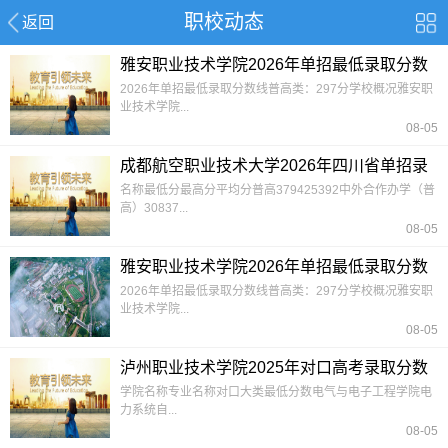
职校动态
返回
雅安职业技术学院2026年单招最低录取分数
线
2026年单招最低录取分数线普高类：297分学校概况雅安职
业技术学院...
08-05
成都航空职业技术大学2026年四川省单招录
取分数线
名称最低分最高分平均分普高379425392中外合作办学（普
高）30837...
08-05
雅安职业技术学院2026年单招最低录取分数
线
2026年单招最低录取分数线普高类：297分学校概况雅安职
业技术学院...
08-05
泸州职业技术学院2025年对口高考录取分数
线
学院名称专业名称对口大类最低分数电气与电子工程学院电
力系统自...
08-05