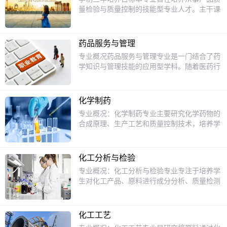
品学食品理化检测药品检验技术人体解剖生理
量检验与质量控制的技能型专业人才。主干课
学食品标准与法规药理学就业方向毕业后可在
程临床医学概论生药学药用基础化学中成药商
大中型药品食品企业、农产品加工业、保健品
品学会计基础药事法规中成药人体解剖生理学
行业、食品检验相关机构从事生产品质控制、
医疗器械商品学药物化学公共关系市场营销
技术管理、检验检测、产品研发及经营管理工
药品服务与管理
GSP实施技术医药商品学社交礼仪药品检验技
作。还可在餐饮行业、酒店、学校等从事质
专业概况药品服务与管理专业是一门结合了药
术药理学药物制剂技术就业方向毕业后可在药
检、采购和营养膳食指导工作。
学知识与管理技能的应用型学科。随着医药行
品生产、经营企业、食品生产经营企业、化妆
业的快速发展，社会对药品服务与管理人才的
品保健品生产企业从事产品质量检验与质量控
需求日益增加。这个专业不仅培养学生掌握药
制工作。
品的基本知识和技能，还注重提升他们的管理
化学制药
能力和服务意识，使其能够在药品流通、销
专业概况：化学制药专业主要研究化学药物的
售、监管等领域发挥重要作用。课程设置1.药
合成原理、生产工艺和质量控制技术，培养学
学基础课程：包括药理学、药物化学、药剂学
生在化学制药领域的专业能力。培养目标：培
等，帮助学生掌握药品的基本原理和特性。2.
养掌握化学制药技术基础理论、化学药物合成
药品管理与法规：学习药品管理法律法规、药
工艺、药物制剂技术、药品生产质量管理等知
品质量管理规范等，为未来从事药品监管工作
化工分析与检验
识和技能，能在化学制药企业、药品研发机构
打下基础。3.药品营销与服务：涵盖药品市场
专业概况：化工分析与检验专业专注于培养学
等从事化学药物生产、质量控制、技术研发等
营销、客户服务技巧等内容，培养学生的销售
生对化工产品、原料进行成分分析、质量检测
工作的专业人才。招生对象：应往届初中毕业
和服务能力。4.实践课程：通过实习和实训，
的能力，是保障化工产品质量的关键环节。培
生。课程设置：有机化学、药物化学、化学制
让学生在实际工作环境中应用所学知识，提升
养目标：培养具备扎实的化学分析理论知识和
药工艺学、药物合成反应、药物分析、药品生
实践能力。招生对象本专业主要面向初中毕业
熟练的实验操作技能，能在化工、环保、食品
产质量管理规范、制药设备与工程等。升学专
化工工艺
生，适合对医药行业感兴趣、愿意从事药品服
等行业从事分析检验工作的专业人才。招生对
业方向：化学制药技术、药学、制药工程等。