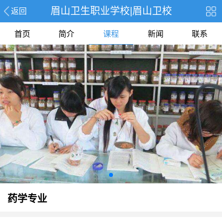
眉山卫生职业学校|眉山卫校
返回
首页
简介
课程
新闻
联系
药学专业