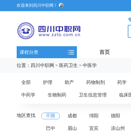
欢迎来到四川中职网！
首页
课程分类
位置：
四川中职网
>
医药卫生
>
中医学
全部
护理
助产
药物制剂
药学
中药学
生物制药
卫生信息管理
临床
地区查找
不限
成都
绵阳
德阳
巴中
眉山
宜宾
凉山州