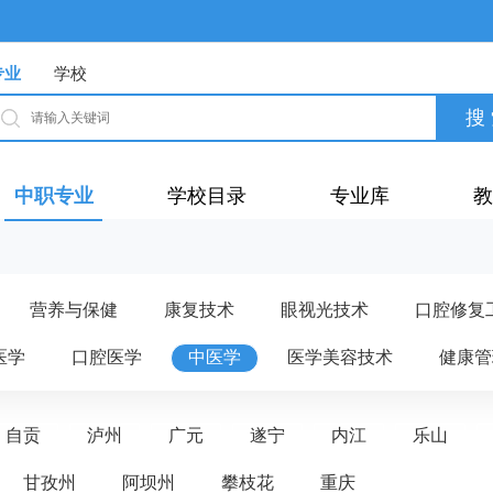
专业
学校
中职专业
学校目录
专业库
教
营养与保健
康复技术
眼视光技术
口腔修复
医学
口腔医学
中医学
医学美容技术
健康管
自贡
泸州
广元
遂宁
内江
乐山
甘孜州
阿坝州
攀枝花
重庆