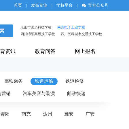
首页
发布专业
学校平台
官方公众号
|
|
|
乐山市医药科技学校
南充电子工业学校
四川绵阳高级技工学校
四川兴科城市交通技工学校
育资讯
教育问答
网上报名
高铁乘务
铁道运输
铁道检修
与营销
汽车美容与装潢
邮政快递
资阳
南充
达州
雅安
广安