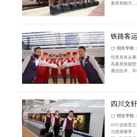
素质和能力，
铁路客
招生学校
培养具有从事
高素质技能型
通信技术、车
四川文
招生学校
01行业前景
与道德修养，