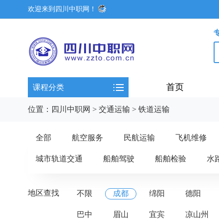
欢迎来到四川中职网！
首页
课程分类
位置：
四川中职网
>
交通运输
>
铁道运输
全部
航空服务
民航运输
飞机维修
城市轨道交通
船舶驾驶
船舶检验
水
地区查找
不限
成都
绵阳
德阳
巴中
眉山
宜宾
凉山州