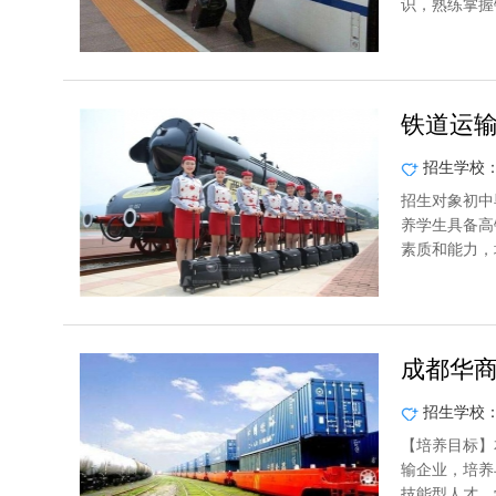
识，熟练掌握
铁道运输
招生学校
招生对象初中
养学生具备高
素质和能力，
成都华
招生学校
【培养目标】
输企业，培养
技能型人才。