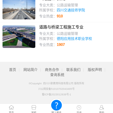
专业大类：公路运输管理
所属学校：
四川交通技师学院
910
专业热度：
道路与桥梁工程施工专业
专业大类：公路运输管理
所属学校：
德阳应用技术职业学校
1907
专业热度：
首页
|
网站简介
|
商务合作
|
联系我们
|
版权声明
|
查询系统
©Copyright 四川川职教育科技有限公司 版权所有
川公网安备51010702043495号
蜀ICP备2023012938号-1
首页
学校
网上报名
历史
我的