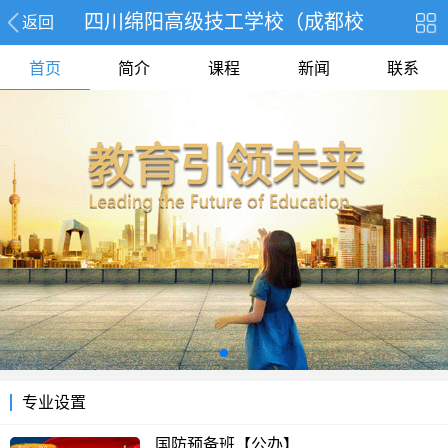
四川绵阳高级技工学校（成都校
返回
首页
简介
课程
新闻
联系
专业设置
国防预备班【公办】