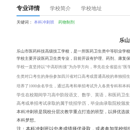
专业详情
学校简介
学校地址
关键词：
本科冲刺班
药物制剂
乐山
乐山市医药科技高级技工
学校
，是一所医药卫生类中等职业
学
学校主要开设医药卫生类专业，目前开设有护理、药剂、康复
学校一直坚持以“中高职衔接”为办学方向，率先在全省提出“
生类对口考生的身份参加四川省对口高考或普通高校的单独招生
培养了1000余名学生，通过高考和单招考试升入各类专科和本
学生在校期间学习高中阶段语文、数学、英语，和医药卫生
高考或单招考试录取的属于统招学历，毕业由录取院校颁发
本科冲刺班是我校分层次教学重点打造的班型，以择优选拔
本科梦想。
注：本科冲刺班以中考成绩择优录取，或者参加学校组