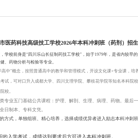
市医药科技高级技工学校2026年本科冲刺班（药剂）招
校
，
学校
前身是“四川乐山长征制药技工
学校
”，始于1979年，是省内较早
保健、药物分析与检验等专业。
医学高中”概念，按照普通高中的教学和管理模式，开设文化课+专业课，
考试，可对口升入成都大学、四川文理学院、攀枝花学院等知名本科院校，
科院校。
类专业五门基础公共课程：护理、解剖、生理、病理、药物。最后
全日制本、专科文凭。
的方式，单独组班、精心培养，
选择成绩优异者进入励志本科冲刺
织的入学考试，成绩达到要求后方可进入本科冲刺班。