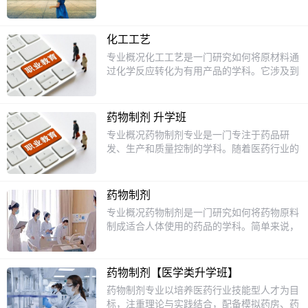
能型专业人才。主干课程临床医学概论化工仪
经营企业从事药品销售、检验、调拨等工作。
表电子与电工技术制药化工过程与设备药物分
析药事法规微生物人体解剖生理学医疗器械商
化工工艺
品学药物化学分析化学药用辅料药用植物基础
专业概况化工工艺是一门研究如何将原材料通
药剂学生物化学药理学社交礼仪GMP实施技
过化学反应转化为有用产品的学科。它涉及到
术中成药VFP技术生药学就业方向毕业后可在
化学、物理、生物等多个领域的知识，是现代
医药生产企业从事药品生产、检验、产品质量
工业的重要组成部分。学习化工工艺，不仅能
控制以及医院制剂室从事药品制剂工作。
掌握化学反应的原理，还能了解工业生产中的
药物制剂 升学班
各种设备和工艺流程，为未来的职业发展打下
专业概况药物制剂专业是一门专注于药品研
坚实的基础。课程设置1.基础化学：学习化学
发、生产和质量控制的学科。随着医药行业的
的基本概念和原理，如原子结构、化学键、化
快速发展，药物制剂专业人才需求日益增长。
学反应等。2.化工原理：了解化工生产中的基
该专业不仅要求学生掌握药品的基本知识，还
本原理，如流体力学、传热、传质等。3.化工
要具备实际操作能力，能够将理论知识应用于
设备：认识各种化工设备的结构和工作原理，
药物制剂
实际生产中。通过学习，学生将了解药品的制
如反应器、蒸馏塔、换热器等。4.化工工艺
专业概况药物制剂是一门研究如何将药物原料
备工艺、质量控制标准以及相关法规，为未来
学：学习具体的化工生产工艺，如石油化工、
制成适合人体使用的药品的学科。简单来说，
的职业发展打下坚实基础。课程设置1.基础课
精细化工、生物化工等。5.安全与环保：掌握
就是学习如何把药物做成药片、胶囊、注射液
程：包括化学、生物学、物理学等，为学生打
化工生产中的安全知识和环保要求，确保生产
等我们常见的药品形式。这个专业不仅需要掌
下坚实的科学基础。2.专业课程：药物化学、
过程的绿色和可持续。招生对象化工工艺专业
握药物的基本知识，还要了解药品的生产工
药剂学、药物分析、药理学等，帮助学生掌握
药物制剂【医学类升学班】
主要面向初中毕业生招生。如果你对化学感兴
艺、质量控制以及相关法规。随着医药行业的
药品的制备和分析技术。3.实践课程：实验室
药物制剂专业以培养医药行业技能型人才为目
趣，喜欢动手实验，愿意探索物质变化的奥
快速发展，药物制剂专业成为了一个热门选
操作、药品生产实习等，培养学生的实际操作
标，注重理论与实践结合，配备模拟药房、药
秘，那么这个专业将是一个不错的选择。通过