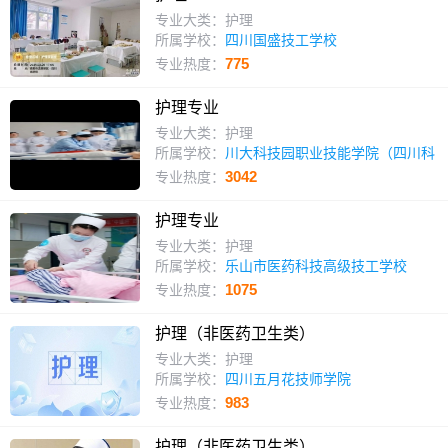
专业大类：护理
所属学校：
四川国盛技工学校
775
专业热度：
护理专业
专业大类：护理
所属学校：
川大科技园职业技能学院（四川科
华技工学校）
3042
专业热度：
护理专业
专业大类：护理
所属学校：
乐山市医药科技高级技工学校
1075
专业热度：
护理（非医药卫生类）
专业大类：护理
所属学校：
四川五月花技师学院
983
专业热度：
护理（非医药卫生类）