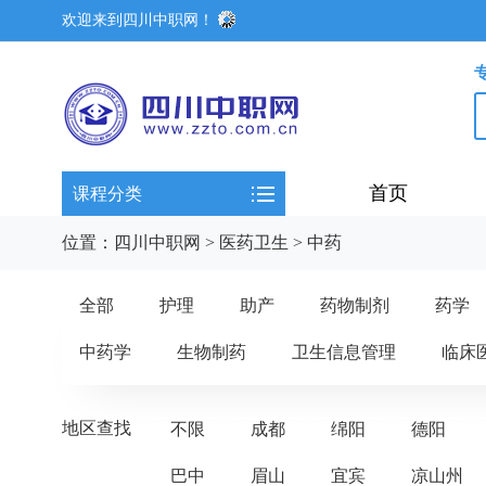
欢迎来到四川中职网！
首页
课程分类
位置：
四川中职网
>
医药卫生
>
中药
全部
护理
助产
药物制剂
药学
中药学
生物制药
卫生信息管理
临床
地区查找
不限
成都
绵阳
德阳
巴中
眉山
宜宾
凉山州