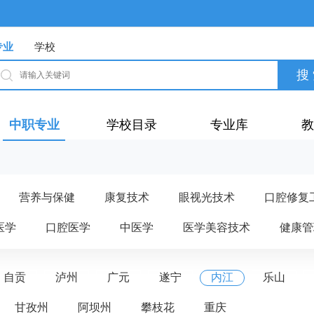
专业
学校
中职专业
学校目录
专业库
教
营养与保健
康复技术
眼视光技术
口腔修复
医学
口腔医学
中医学
医学美容技术
健康管
自贡
泸州
广元
遂宁
内江
乐山
甘孜州
阿坝州
攀枝花
重庆