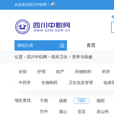
欢迎来到四川中职网！
首页
课程分类
位置：
四川中职网
>
医药卫生
>
营养与保健
全部
护理
助产
药物制剂
药学
中药学
生物制药
卫生信息管理
临床
地区查找
不限
成都
绵阳
德阳
巴中
眉山
宜宾
凉山州