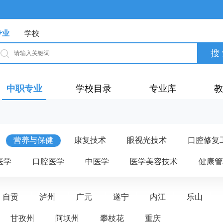
专业
学校
中职专业
学校目录
专业库
教
营养与保健
康复技术
眼视光技术
口腔修复
医学
口腔医学
中医学
医学美容技术
健康管
自贡
泸州
广元
遂宁
内江
乐山
甘孜州
阿坝州
攀枝花
重庆