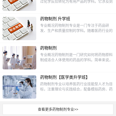
过化学反应转化为有用产品的学科。它涉及到
术中成药VFP技术生药学就业方向毕业后可在
化学、物理、生物等多个领域的知识，是现代
医药生产企业从事药品生产、检验、产品质量
工业的重要组成部分。学习化工工艺，不仅能
控制以及医院制剂室从事药品制剂工作。
掌握化学反应的原理，还能了解工业生产中的
药物制剂 升学班
各种设备和工艺流程，为未来的职业发展打下
专业概况药物制剂专业是一门专注于药品研
坚实的基础。课程设置1.基础化学：学习化学
发、生产和质量控制的学科。随着医药行业的
的基本概念和原理，如原子结构、化学键、化
快速发展，药物制剂专业人才需求日益增长。
学反应等。2.化工原理：了解化工生产中的基
该专业不仅要求学生掌握药品的基本知识，还
本原理，如流体力学、传热、传质等。3.化工
要具备实际操作能力，能够将理论知识应用于
设备：认识各种化工设备的结构和工作原理，
药物制剂
实际生产中。通过学习，学生将了解药品的制
如反应器、蒸馏塔、换热器等。4.化工工艺
专业概况药物制剂是一门研究如何将药物原料
备工艺、质量控制标准以及相关法规，为未来
学：学习具体的化工生产工艺，如石油化工、
制成适合人体使用的药品的学科。简单来说，
的职业发展打下坚实基础。课程设置1.基础课
精细化工、生物化工等。5.安全与环保：掌握
就是学习如何把药物做成药片、胶囊、注射液
程：包括化学、生物学、物理学等，为学生打
化工生产中的安全知识和环保要求，确保生产
等我们常见的药品形式。这个专业不仅需要掌
下坚实的科学基础。2.专业课程：药物化学、
过程的绿色和可持续。招生对象化工工艺专业
握药物的基本知识，还要了解药品的生产工
药剂学、药物分析、药理学等，帮助学生掌握
药物制剂【医学类升学班】
主要面向初中毕业生招生。如果你对化学感兴
艺、质量控制以及相关法规。随着医药行业的
药品的制备和分析技术。3.实践课程：实验室
药物制剂专业以培养医药行业技能型人才为目
趣，喜欢动手实验，愿意探索物质变化的奥
快速发展，药物制剂专业成为了一个热门选
操作、药品生产实习等，培养学生的实际操作
标，注重理论与实践结合，配备模拟药房、药
秘，那么这个专业将是一个不错的选择。通过
择，尤其是在药品研发和生产领域，需求量非
能力和解决问题的能力。4.法规课程：药品管
学实验室等实训设施，并与广福堂大药房、圣
系统的学习，你将掌握化工生产的基本技能，
常大。课程设置药物制剂专业的课程设置非常
理法规、药品注册等，使学生了解药品行业的
丹大药房等企业合作，为学生提供实习机会，
为未来的职业发展做好准备。升学方面1.大专
丰富，既包括理论知识，也有实践操作。主要
法律法规。招生对象药物制剂专业主要面向初
夯实专业基础。二、升学路径对口升学考试学
专业：化工技术、应用化学、环境工程等。2.
课程有：1.药物化学：学习药物的化学结构和
中毕业生，要求学生具备一定的科学素养和学
查看更多药物制剂专业>>
生毕业后可通过四川省对口升学考试，升入本
本科专业：化学工程与工艺、材料科学与工
性质，了解药物是如何发挥作用的。2.药剂
习能力。对于对医药行业感兴趣，愿意投身于
科或大专院校，就读护理、药学、医学检验技
程、生物工程等。通过对口升学，你可以继续