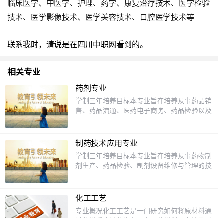
临床医学、中医学、护理、药学、康复治疗技术、医学检验
技术、医学影像技术、医学美容技术、口腔医学技术等
联系我时，请说是在四川中职网看到的。
相关专业
药剂专业
学制三年培养目标本专业旨在培养从事药品销
售、药品流通、医药电子商务、药品检验以及
在医院药房从事药品调剂的技能型专业人才。
主干课程临床医学概论人体解剖生理学中成药
商品学药用基础化学药理学药物化学医疗器械
制药技术应用专业
商品学生药学市场营销会计基础GSP实施技术
学制三年培养目标本专业旨在培养从事药物制
社交礼仪公共关系药事法规药物制剂技术医药
剂生产、药品检验、制剂设备维修与管理的技
商品学药品检验技术就业方向毕业后可在医药
能型专业人才。主干课程临床医学概论化工仪
经营企业从事药品销售、检验、调拨等工作。
表电子与电工技术制药化工过程与设备药物分
析药事法规微生物人体解剖生理学医疗器械商
化工工艺
品学药物化学分析化学药用辅料药用植物基础
专业概况化工工艺是一门研究如何将原材料通
药剂学生物化学药理学社交礼仪GMP实施技