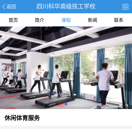
四川科华高级技工学校
返回
首页
简介
课程
新闻
联系
休闲体育服务