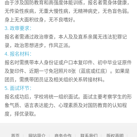
由于涉及国防教育和高强度体能训练，报名者需身体健康，
无传染性疾病，无重大慢性病，无精神病史，无色盲色弱。
身上无大面积纹身，无不良嗜好。
3. 政审要求：
报名者需通过政治审查，本人及及直系亲属无违法犯罪记
录，政治思想进步，作风正派。
4. 报名材料：
报名时需携带本人身份证或户口本复印件、初中毕业证原件
及复印件、近期一寸免冠照片8张（蓝底或红底）。如果是
团员，需携带团员证及相关组织关系转接材料。
5. 面试环节：
报名成功后，学校将统一组织面试。面试主要考察学生的形
象气质、语言表达能力、心理素质及对国防教育的认知程
度，择优录取。
首页
|
网站简介
|
商务合作
|
联系我们
|
版权声明
|