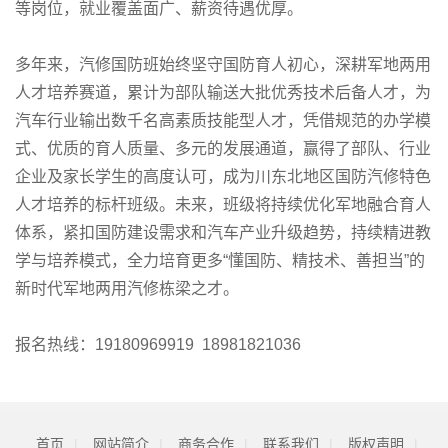
等岗位，就业覆盖面广、薪资待遇优厚。
多年来，汽修国防班始终坚守国防育人初心，深耕军地两用
人才培养赛道，累计为部队输送大批优秀技术后备人才，为
汽车行业输出数千名高素质技能型人才，凭借规范的办学模
式、优质的育人质量、多元的发展通道，赢得了部队、行业
企业及家长学生的高度认可，成为川东北地区国防汽修特色
人才培养的标杆班级。未来，班级将持续优化军地融合育人
体系，紧扣国防建设需求和汽车产业升级趋势，持续精进教
学与培养模式，全力培育更多“懂国防、精技术、善担当”的
新时代军地两用汽修栋梁之才。
报名热线：19180969919 18981821036
首页
|
网站简介
|
商务合作
|
联系我们
|
版权声明
|