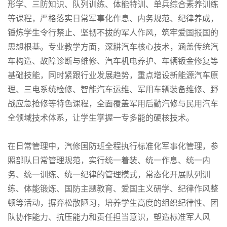
形学、三防知识、队列训练、体能特训、单兵综合素养训练
等课程，严格落实日常军事化作息、内务规范、纪律养成，
锤炼学生令行禁止、坚韧不拔的军人作风，筑牢爱国报国的
思想根基。专业教学方面，深耕汽车核心技术，涵盖传统汽
车构造、故障诊断与维修、汽车机电养护、车辆钣金修复等
基础技能，同时紧跟行业发展趋势，重点增设新能源汽车原
理、三电系统检修、智能汽车运维、军用车辆装备维修、野
战应急抢修等特色课程，全面覆盖军用后勤汽修与民用汽车
全领域技术体系，让学生掌握一专多能的硬核技术。
在日常管理中，汽修国防班全程执行标准化军事化管理，参
照部队日常管理规范，实行统一着装、统一作息、统一内
务、统一训练、统一纪律的管理模式，常态化开展队列训
练、体能锻炼、国防主题教育、爱国主义研学、纪律作风整
顿等活动，摒弃松散陋习，培养学生高度的组织纪律性、团
队协作能力、抗压能力和责任担当意识，塑造标准军人风