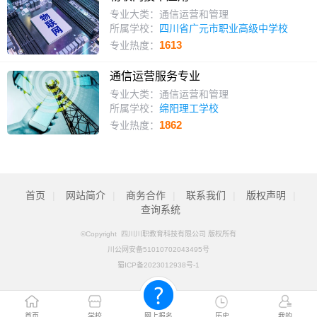
专业大类：通信运营和管理
所属学校：
四川省广元市职业高级中学校
1613
专业热度：
通信运营服务专业
专业大类：通信运营和管理
所属学校：
绵阳理工学校
1862
专业热度：
首页
|
网站简介
|
商务合作
|
联系我们
|
版权声明
|
查询系统
©Copyright 四川川职教育科技有限公司 版权所有
川公网安备51010702043495号
蜀ICP备2023012938号-1
首页
学校
网上报名
历史
我的