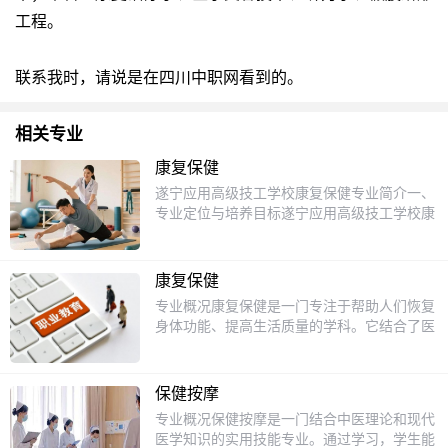
工程。
联系我时，请说是在四川中职网看到的。
相关专业
康复保健
遂宁应用高级技工学校康复保健专业简介一、
专业定位与培养目标遂宁应用高级技工学校康
复保健专业旨在培养德智体美劳全面发展，具
备良好职业道德、人文素养和科学文化水平的
高素质技术技能人才。学生需掌握现代康复医
康复保健
学与传统康复技术的基本理论、基本知识和基
专业概况康复保健是一门专注于帮助人们恢复
本技能，能够胜任各级医疗机构、康复中心、
身体功能、提高生活质量的学科。它结合了医
社区康复机构及社会福利机构的康复治疗、保
学、心理学和运动科学的知识，旨在通过科学
健服务等工作，成为基层康复保健领域的“一
的康复手段，帮助患者从疾病或损伤中恢复。
专多能”型技术人才。二、课程体系与核心技
无论是老年人、运动员还是普通人，康复保健
能理论课程模块基础医学课程：正常人体结
保健按摩
都能为他们提供个性化的康复方案，帮助他们
构、中医基础知识、中药学基础、经络腧穴
专业概况保健按摩是一门结合中医理论和现代
重拾健康与活力。课程设置1.基础医学课程：
学，夯实医学理论基础。康复专业课程：康复
医学知识的实用技能专业。通过学习，学生能
包括解剖学、生理学和病理学，帮助学生了解