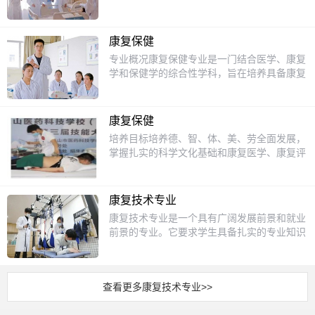
医学概论、康复治疗技术、中医传统康复技
够掌握人体经络、穴位的基本知识，以及各种
人体的基本结构和功能。2.康复技术课程：学
术、运动与康复保健，掌握康复评估与治疗技
按摩手法和技巧。这门专业不仅注重理论知识
习各种康复技术，如物理治疗、运动疗法和按
术。实践技能课程：物理因子理疗法、针灸推
的积累，更强调实践操作能力的培养，旨在为
摩疗法，掌握实际操作技能。3.心理学课程：
康复保健
拿概要、推拿按摩基本手法训练、刮痧保健方
社会输送具备专业技能的保健按摩师。课程设
了解患者的心理需求，学习如何通过心理支持
专业概况康复保健专业是一门结合医学、康复
法与技术，强化实操能力。辅助课程：膳食营
置1.中医基础理论：学习中医的基本概念，如
帮助患者更好地康复。4.实践课程：通过实习
学和保健学的综合性学科，旨在培养具备康复
养与康复保健、心理保健基础知识，提升综合
阴阳五行、脏腑经络等。2.人体解剖学：了解
和临床实践，学生可以将理论知识应用到实际
治疗和健康管理能力的专业人才。随着人们对
服务素养。实践课程模块校内实训：依托康复
人体的骨骼、肌肉、神经等结构，为按摩操作
工作中，积累宝贵的经验。招生对象康复保健
健康需求的日益增长，康复保健专业逐渐成为
实训室，开展针灸、推拿、刮痧、物理治疗等
打下基础。3.按摩手法与技巧：学习推拿、揉
专业主要面向初中毕业生，尤其是那些对医学
热门选择。学生通过学习，能够掌握基本的康
实操训练，模拟真实康复场景。校外实习：与
捏、按压等基本手法，以及针对不同部位的按
康复保健
和健康领域感兴趣的学生。如果你喜欢帮助他
复技术、保健知识和健康管理技能，为未来的
各级医院康复科、疗养院、社区康复机构等合
摩技巧。4.常见病症的按摩治疗：掌握针对颈
培养目标培养德、智、体、美、劳全面发展，
人，对身体健康和康复有浓厚的兴趣，那么这
职业发展打下坚实基础。课程设置1.基础医学
作，提供学生实习机会，积累一线工作经验。
椎病、腰椎病、肩周炎等常见病症的按摩治疗
掌握扎实的科学文化基础和康复医学、康复评
个专业将是一个理想的选择。通过系统的学习
课程：包括解剖学、生理学、病理学等，帮助
三、教学特色与资源保障实训条件实训室设备
方法。5.保健按摩实践：通过实际操作，提升
定、康复治疗等知识，具备康复评定、康复治
和实践，你将掌握专业的康复技能，为未来的
学生了解人体结构和功能。2.康复治疗技术：
齐全，涵盖针灸推拿、物理治疗、康复评定等
学生的按摩技能和应对能力。招生对象本专业
疗、人际沟通与团队协作等能力，能够从事物
职业发展打下坚实的基础。升学方面康复保健
学习物理治疗、作业治疗、言语治疗等康复技
模块，满足全场景教学需求。模拟社区康复中
主要面向初中毕业生，无论是对中医感兴趣，
理治疗、作业治疗、言语治疗等工作的高素质
专业的学生在完成学业后，可以选择对口升
术，掌握常见疾病的康复方法。3.保健与健康
康复技术专业
心、养老院等实景环境，强化学生岗位适应能
还是希望掌握一门实用技能的学生，都可以选
技术技能人才。主干课程鈥⒆ㄒ祷】纬蹋喝
学，继续深造。主要可以报考的大专或本科专
管理：学习营养学、运动保健、心理健康等知
力。师资力量专业教师团队由临床经验丰富的
康复技术专业是一个具有广阔发展前景和就业
择保健按摩专业。学习过程中，学生不仅能获
颂褰馄恃А⑸硌А⒉±硌А⑷颂宸⒂А⑷颂逶
业包括康复治疗学、运动康复学、护理学和健
识，培养健康管理能力。4.实践操作课程：通
康复治疗师、中医专家及“双师型”教师组成，
前景的专业。它要求学生具备扎实的专业知识
得专业知识，还能培养耐心、细心和责任感，
硕А⒔】灯拦馈⒘俅惨窖Ц怕邸ｂ€⒆ㄒ岛诵
康管理等。这些专业不仅与康复保健密切相
过模拟训练和临床实习，提升学生的实际操作
部分教师持有高级保健按摩师等职业资格。教
和实践技能，并具备良好的职业道德和人文关
为未来的职业发展打下坚实基础。升学方面完
目纬蹋嚎蹈雌蓝际酢⒃硕瘟萍际酢⒆饕抵瘟
关，还能为学生提供更广阔的职业发展空间。
能力和临床经验。招生对象康复保健专业主要
师团队参与省级、国家级技能竞赛指导，教学
怀能力。未来，随着医疗水平的提高和社会对
成中专阶段的学习后，学生可以通过对口升学
萍际酢⑽锢硪蜃又瘟萍际酢⒅幸娇蹈粗瘟萍际
通过进一步的学习，学生可以成为专业的康复
面向初中毕业生，适合对医学、康复和保健感
水平高。教学模式“理论+实践+证书”融合：将
康复治疗需求的不断增长，康复技术专业将继
考试进入大专或本科院校继续深造。对口的专
酢⒀杂镏瘟萍际酢⒊＜膊】蹈础＞鸵捣较蜮
治疗师、运动康复师或健康管理师，为更多的
兴趣的学生。学生需要具备一定的学习能力和
职业资格证书考核内容融入教学，学生可考取
查看更多康复技术专业>>
续发挥重要作用。一、专业定义与培养目标康
业包括中医学、针灸推拿学、康复治疗学等。
€⒁搅屏煊颍涸谧酆弦皆嚎蹈匆窖Э啤⒖蹈醋ǹ
人提供专业的康复服务。就业前景随着人们对
动手能力，同时对帮助他人、改善健康有浓厚
保健按摩师、健康管理师等证书，增强就业竞
复技术专业旨在培养具备扎实的康复治疗理论
这些专业不仅与保健按摩密切相关，还能为学
埔皆骸⑸缜郎裰行牡龋骼嗉膊』蛩鹕说
健康的重视程度不断提高，康复保健专业的就
的兴趣。通过系统的学习和实践，学生能够逐
争力。“校医共育”机制：与医疗机构深度合