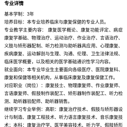
专业详情
基本学制：
3年
培养目标：
本专业培养临床与康复保健的专业人员。
专业教学主要内容：
康复医学概论、康复功能评定、病症
康复学基础、物理治疗、运动治疗、作业治疗、言语治疗、
义肢与矫形器配制、听力检测与助听器具应用、心理康复、
疾病康复、运动解剖与生理、沟通、伦理、卫生法律法规、
临床医学概要，以及相关的医学基础通识性学习内容。
就业面向：
本专业毕业生主要面向各级医疗、医院康复科、
康复和保健等相关机构，从事临床康复及康复保健工作。
对应职业（岗位）：
康复技士、物理康复师、作业康复师、
言语康复师、假肢制作装配工、矫形器制作装配工、听力检
测、助听器验配师、助听器销售。
继续学习专业举例：
高职：康复治疗技术、假肢与矫形器设
计与制造、康复工程技术、听力语言康复技术、音乐康复技
术；
本科：康复治疗学、医学美容技术、听力学、假肢矫形