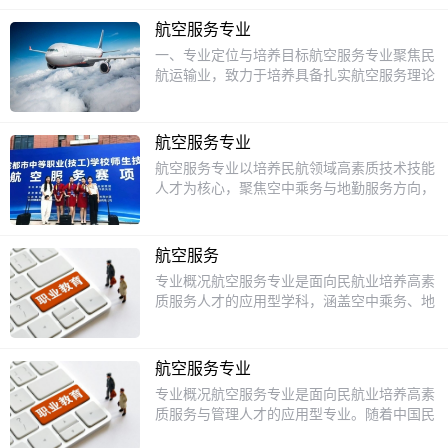
业道德,掌握扎实的文化基础知识、航空服务
面服务实训等实践环节。就业方向：毕业生可
专业理论知识和基本操作技能技术、能胜任空
在航空公司、机场等从事客舱服务、地面服
航空服务专业
中服务、机场地面服务部分岗位(货运、安
务、票务销售等工作。
一、专业定位与培养目标航空服务专业聚焦民
检、票务)和相关基层管理工作等岗位工作的
航运输业，致力于培养具备扎实航空服务理论
高素质技术技能型人才。课程设置：民航服务
基础、熟练实践技能及良好职业素养的复合型
礼仪、客舱服务、现场应急处置、空中安全保
人才。其核心目标是让学生掌握客舱服务、地
障、民航安全基础检查、民航旅客运输、化妆
面保障、应急处置等核心能力，能够胜任国内
技巧及职业形象设计、形体、民航概论等。就
航空服务专业
外航空公司、机场、航空票务公司等单位的空
业单位：成都双流国际机场、成都天府国际机
航空服务专业以培养民航领域高素质技术技能
乘、地勤、安检、VIP接待等岗位，并具备向
场、深圳宝安国际机场、宜昌三峡机场、武汉
人才为核心，聚焦空中乘务与地勤服务方向，
高级服务管理人才发展的潜力。二、课程体系
天河国际机场、上海浦东虹桥国际机场、四川
结合行业需求提供系统化教学和实训资源：
与核心内容该专业课程体系以“理论+实践”双
航空、中国国际航空等。行业证书：普通话二
一、专业优势与培养目标定位明确：面向航空
轨并行模式构建，涵盖以下模块：专业基础课
级甲等证书、计算机一级证书、英语三级证
公司、机场、高铁等交通枢纽，培养具备客舱
程：包括民航概论、航空法律法规、航空安全
航空服务
书、民用航空安全检查资格证五级、民用航空
服务、地面保障、安检值机等综合能力的专业
管理、形体训练、医疗急救、职场沟通与技巧
专业概况航空服务专业是面向民航业培养高素
客运资格证五级、民用航空货运资格证五级
人才。实训资源：投入500万建成波音737/空
等，旨在夯实学生航空业认知基础，培养规范
质服务人才的应用型学科，涵盖空中乘务、地
等。
客A320模拟舱、全套安检设备、VIP贵宾接待
服务意识与安全意识。专业核心课程：服务技
面服务、机场运营等核心领域。随着中国民航
实训室及形象设计教室，实现场景化教学。课
能类：航空服务礼仪、客舱服务规范与应急处
业的快速发展，该专业致力于培养具备职业素
程体系：核心课：民航礼仪、客舱服务与管
置、机场运营管理（值机/安检/票务）、民航
养、外语能力、应急处理技能及服务意识的复
理、安检实务、化妆与形象设计、服务心理
航空服务专业
票务管理、客户服务管理等，通过情景模拟、
合型人才，以满足航空公司、机场及相关企业
学。拓展课：茶艺、导游、服务营销，提升综
专业概况航空服务专业是面向民航业培养高素
案例分析等方式强化学生服务操作能力。语言
的用人需求。学生将通过理论学习与实操训
合素养。二、就业保障与明星案例校企合作：
质服务与管理人才的应用型专业。随着中国民
能力类：民航服务英语、双语客舱服务，提升
练，掌握民航法规、客舱服务、安全管理和旅
与成都双流机场、天府国际机场、四川航空、
航业的快速发展，航空公司、机场、航空物流
学生跨文化沟通与专业英语应用水平。形象管
客沟通等核心技能。课程设置课程体系分为基