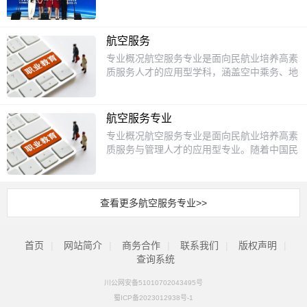
天河国际机场、上海浦东虹桥国际机场、四川
结合行业需求提供系统化教学和实训资源：
与核心内容该专业课程体系以“理论+实践”双
航空、中国国际航空等。行业证书：普通话二
一、专业优势与培养目标定位明确：面向航空
轨并行模式构建，涵盖以下模块：专业基础课
级甲等证书、计算机一级证书、英语三级证
公司、机场、高铁等交通枢纽，培养具备客舱
程：包括民航概论、航空法律法规、航空安全
航空服务
书、民用航空安全检查资格证五级、民用航空
服务、地面保障、安检值机等综合能力的专业
管理、形体训练、医疗急救、职场沟通与技巧
专业概况航空服务专业是面向民航业培养高素
客运资格证五级、民用航空货运资格证五级
人才。实训资源：投入500万建成波音737/空
等，旨在夯实学生航空业认知基础，培养规范
质服务人才的应用型学科，涵盖空中乘务、地
等。
客A320模拟舱、全套安检设备、VIP贵宾接待
服务意识与安全意识。专业核心课程：服务技
面服务、机场运营等核心领域。随着中国民航
实训室及形象设计教室，实现场景化教学。课
能类：航空服务礼仪、客舱服务规范与应急处
业的快速发展，该专业致力于培养具备职业素
程体系：核心课：民航礼仪、客舱服务与管
置、机场运营管理（值机/安检/票务）、民航
养、外语能力、应急处理技能及服务意识的复
理、安检实务、化妆与形象设计、服务心理
航空服务专业
票务管理、客户服务管理等，通过情景模拟、
合型人才，以满足航空公司、机场及相关企业
学。拓展课：茶艺、导游、服务营销，提升综
专业概况航空服务专业是面向民航业培养高素
案例分析等方式强化学生服务操作能力。语言
的用人需求。学生将通过理论学习与实操训
合素养。二、就业保障与明星案例校企合作：
质服务与管理人才的应用型专业。随着中国民
能力类：民航服务英语、双语客舱服务，提升
练，掌握民航法规、客舱服务、安全管理和旅
与成都双流机场、天府国际机场、四川航空、
航业的快速发展，航空公司、机场、航空物流
学生跨文化沟通与专业英语应用水平。形象管
客沟通等核心技能。课程设置课程体系分为基
东方航空等深度合作，毕业生100%推荐就
等领域对专业服务人才的需求持续增长。本专
理类：职业形象设计、化妆技巧与形象塑造，
础课、专业课与实训课三大模块。基础课包括
业。就业方向：空中乘务员（如东航头等舱乘
业注重理论与实践相结合，培养学生掌握民航
塑造学生符合行业标准的职业形象。实践课
民航概论、服务礼仪、职业英语等；专业课涵
务员王诗琦，月薪8000+）地勤服务（如三亚
查看更多航空服务专业>>
服务技能、礼仪规范、安全知识以及基础管理
程：依托模拟客舱、全视景实训系统、VR训
盖客舱服务、航空安全与应急、民航旅客运
高铁站商务厅副班长夏昕冉，月薪8000+）机
能力，为行业输送具备职业素养和国际化视野
练平台等先进设施，开展客舱失压处置、旅客
输、机场运营管理等；实训课则通过模拟舱操
场VIP接待、安检、票务等岗位（起薪普遍
的复合型人才。课程设置专业课程涵盖民航基
急救、机场值机模拟等实训项目，部分院校还
作、值机柜台实习、急救演练等强化实践能
5000-8000元）。三、升学与特色培养升学通
首页
|
网站简介
础知识、客舱服务、机场地面服务、航空安全
|
商务合作
|
联系我们
|
版权声明
|
引入真实航班跟岗实践，确保学生积累实战经
力。部分院校还开设形体训练、茶艺、小语种
道：可通过综合高中部艺体本科冲刺班（舞
与应急处理、民航英语、服务礼仪与沟通技巧
查询系统
验。三、教学条件与资源实训基地建设：多数
等选修课，以提升学生综合竞争力。招生对象
蹈、音乐等方向）升学，或衔接高职单招。特
等核心内容。学生将通过模拟舱实训、形体训
院校配备波音737/A320等机型1:1模拟舱、形
主要面向初中毕业生，学制通常为3年（中
色方向：开设影视人物形象设计校企共建班，
川公网安备51010702043495号
练、职业形象设计等实践课程提升实操能力。
体训练室、化妆实训室等，部分院校与航空公
职）或5年（高职贯通培养）。报考者需身心
拓展影视化妆、造型设计等职业技能。四、招
蜀ICP备2023012938号-1
部分院校还开设航空法规、旅客心理学、票务
司共建实训基地，如西南航空职业学院与多家
健康，五官端正，男生身高一般不低于