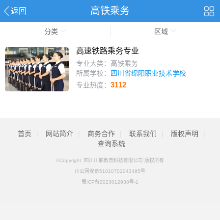
高铁乘务
返回
分类
区域
高速铁路乘务专业
专业大类：高铁乘务
所属学校：
四川省绵阳职业技术学校
3112
专业热度：
首页
|
网站简介
|
商务合作
|
联系我们
|
版权声明
|
查询系统
©Copyright 四川川职教育科技有限公司 版权所有
川公网安备51010702043495号
蜀ICP备2023012938号-1