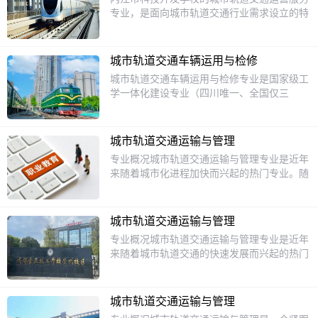
护等工作的高素质技术人才。课程设置：包括
专业，是面向城市轨道交通行业需求设立的特
城市轨道交通概论、客运组织、行车组织、票
色专业，旨在培养具备客运组织、票务管理、
务管理、应急处理等核心课程，以及自动售检
行车调度及应急处理等能力的技术技能型人
票系统操作实训、站台门设备操作实训等实践
才。一、专业定位：精准对接行业需求该专业
环节。就业方向：毕业生可在轨道交通企业、
城市轨道交通车辆运用与检修
隶属于城市轨道交通类，紧密围绕城市轨道交
铁路局及地铁运营公司等从事站务管理、客运
城市轨道交通车辆运用与检修专业是国家级工
通车站客运服务岗位群设计培养方案。学生需
服务、行车调度及设备维护等工作。
学一体化建设专业（四川唯一、全国仅三
掌握轨道交通车站设施设备操作、行车组织、
所），培养轨道车辆检修、驾驶及运维领域的
客运组织及服务礼仪等核心技能，同时具备处
高技能人才，就业前景广阔。专业优势与地位
理乘客事务、应对突发事件的能力，能够胜任
国家级认证2025年6月入选全国技工院校工学
城市轨道交通车站服务、营运组织及管理工
城市轨道交通运输与管理
一体化第三阶段建设专业，是四川省唯一获批
作。二、课程体系：理论与实践并重公共基础
专业概况城市轨道交通运输与管理专业是近年
该专业的院校，全国仅三所。校企深度合作与
课：包括语文、数学、英语及信息技术等，强
来随着城市化进程加快而兴起的热门专业。随
中铁十二局、北京神州高铁等国企共建“校企
化学生基础素质。专业核心课：理论课程：城
着地铁、轻轨等城市轨道交通的快速发展，社
融合班”，企业参与课程设计，提供实习与就
市轨道交通概论、客运组织、行车组织、票务
会对相关人才的需求也日益增加。这个专业主
业保障。培养目标与层级中级工（0432-4）培
管理、应急处理、城市轨道交通英语、铁道服
要培养具备城市轨道交通运营管理、设备维
养车辆检修工、轨道列车司机，掌握列车检查
城市轨道交通运输与管理
务礼仪等，系统构建专业知识体系。特色课
护、客运服务等方面知识和技能的应用型人
维护、机械/电气系统检修及驾驶技能。高级
专业概况城市轨道交通运输与管理专业是近年
程：城市轨道交通职业素养、市场营销、车站
才。学生通过学习，能够掌握轨道交通的基本
工（0432-3）培养多系统故障诊断、信息化维
来随着城市轨道交通的快速发展而兴起的热门
设备操作、电动列车驾驶等，提升综合服务与
原理、运营管理流程以及相关设备的操作与维
护技术人才，胜任检修、调度、司机等岗位。
专业。它主要培养具备城市轨道交通运营管
管理能力。实践实训课：校内实训：通过自动
护，为未来进入轨道交通行业打下坚实的基
核心课程与能力主干课程交通运输安全、轨道
理、设备维护、客运服务等方面知识和技能的
售检票系统操作实训、站台门设备操作实训、
础。课程设置1.城市轨道交通概论：了解轨道
交通机械基础、车辆维护与检修、制动系统、
高素质技术人才。随着地铁、轻轨等城市轨道
车站岗位实习等，强化实操技能。校外实习：
交通的发展历史、现状及未来趋势。2.轨道交
城市轨道交通运输与管理
供电系统、突发事件应急处置等。实操能力车
交通网络的不断扩展，这一专业的需求量也在
与地铁公司、铁路局等建立实习基地，开展真
通运营管理：学习列车调度、客流组织、安全