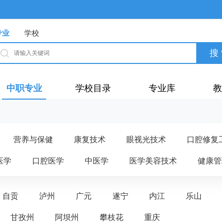
专业
学校
中职专业
学校目录
专业库
教
营养与保健
康复技术
眼视光技术
口腔修复
医学
口腔医学
中医学
医学美容技术
健康管
自贡
泸州
广元
遂宁
内江
乐山
甘孜州
阿坝州
攀枝花
重庆