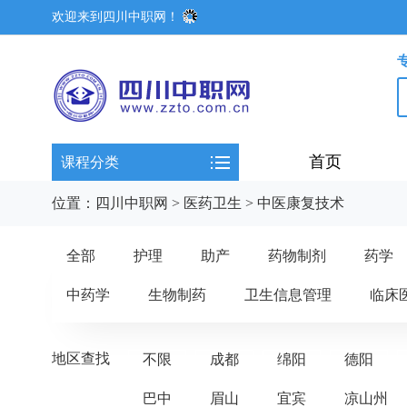
欢迎来到四川中职网！
首页
课程分类
位置：
四川中职网
>
医药卫生
>
中医康复技术
全部
护理
助产
药物制剂
药学
中药学
生物制药
卫生信息管理
临床
地区查找
不限
成都
绵阳
德阳
巴中
眉山
宜宾
凉山州