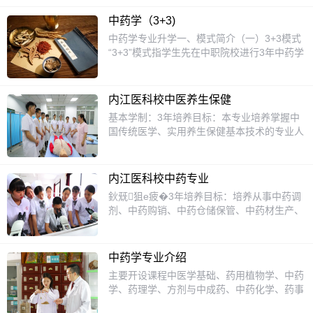
（2022年种植面积800万亩，综合产值超
味、口感等特征来识别中药材。3.中药炮制：
1200亿元），行业人才缺口达8万，就业前景
学习中药材的加工和炮制技术，了解不同炮制
中药学（3+3)
广阔。二、升学路径对口升学高职院校：通过
方法对药效的影响。4.中药制剂：研究中药的
中药学专业升学一、模式简介（一）3+3模式
单招或对口高考，可升入相应职业学院、成都
制剂工艺，包括丸剂、散剂、膏剂等传统剂型
“3+3”模式指学生先在中职院校进行3年中药学
农业科技职业学院等。本科院校：对接四川农
的制作。5.中药临床应用：学习中药在临床上
专业学习，完成中职学业并考核合格后，无需
业大学等高校的中药学、药用植物学等专业。
的应用，包括配伍禁忌、剂量控制等。招生对
参加普通高考，通过转段考试升入对接的高职
三、核心课程药用植物栽培学中草药病虫害防
象中药专业主要面向初中毕业生招生。对于对
院校，再进行3年专科层次的中药学相关专业
治中药采收与加工技术药用植物遗传育种中药
内江医科校中医养生保健
中医药感兴趣，愿意深入学习中药知识的学生
深造，毕业后获大专学历。例如四川护理职业
质量检测四、就业方向岗位：种植技术员、加
基本学制：3年培养目标：本专业培养掌握中
来说，这是一个很好的选择。学生需要具备一
学院与部分中职校合作，中职阶段夯实基础，
工质检员、中药购销员、自主创业等。领域：
国传统医学、实用养生保健基本技术的专业人
定的生物和化学基础，以便更好地理解中药学
高职阶段提升专业能力。（二）3+4模式“3+4”
中药材基地、制药企业、质检机构、医药销售
员。专业教学主要内容：全科医学概论、解剖
的相关知识。升学方面1.大专专业：中药学、
模式是学生在中职学校学习3年中药学专业，
等。薪资：四川初级岗位月薪4000-6000元，
学基础、生理学基础、药理学基础、中医学基
药学、药物制剂技术等。2.本科专业：中药
期满考核合格后，经转段考核进入本科院校，
资深技术岗可达8000+。五、职业证书中药材
础、中药与方剂、营养与膳食、康复医学概
学、药学、药物分析、药物化学等。通过对口
进行4年本科层次学习，毕业获本科学历与学
内江医科校中药专业
种植员农业技术员中药炮制工六、推荐院校眉
论、推拿学、健康管理、中医养生康复技术、
升学，学生可以继续深造，提升自己的专业水
位。如西南医科大与部分中职合作开展该模
鈥兓狙е疲�3年培养目标：培养从事中药调
山药科职业学院：校企合作紧密，拥有中医药
以及相关的医学基础通识性学习内容。就业面
平，为将来从事更高层次的中医药工作做好准
式，让中职生有机会接受本科中药学教育。
剂、中药购销、中药仓储保管、中药材生产、
博物馆、实训基地，对口单招热门。成都农业
向：面向各级医疗保健机构、社区健康服务中
备。就业前景中药专业的就业前景广阔。毕业
二、课程设置（一）中职阶段（3年）共同课
中药质量检验等工作，德智体美全面发展的高
科技职业学院：农科实力强，国家级“双高计
心、疗养院、养生会所、社会福利机构、化妆
生可以在中药生产企业、中药店、医院药房、
程有语文、数学、英语等公共基础课，培养基
素质劳动者和技能型人才。专业教学主要内
划”院校。七、行业优势政策支持：四川将中
品美容公司等，从事中医养生、保健按摩、健
中医药研究机构等单位工作。随着人们对健康
本文化素养。专业基础课设中药学、方剂学、
容：正常人体学基础、中医学基础、药用植物
医药列为重点产业，人才需求旺盛。升学灵
康管理等工作。对应职业（岗位）：保健调理
中药学专业介绍
的重视程度不断提高，中医药行业的需求也在
药用植物学等，让学生掌握专业基础理论；专
学基础、中药与方剂、中药鉴定技术、中药制
活：中职→高职→本科通道畅通，适合热爱中
师、保健按摩师、健康管理师。继续学习专业
不断增加，中药专业毕业生的就业机会也随之
主要开设课程中医学基础、药用植物学、中药
业技能课有中药鉴定技术、中药炮制技术等，
剂技术、中药炮制技术、中成药、药事法规、
医药的学生。提示：中职生建议提前关注目标
举例：高职：中医养生保健、老年保健与管
增多。随着国家对中医药事业的支持力度加
学、药理学、方剂与中成药、中药化学、药事
提升实践操作能力。（二）高职阶段（3+3模
中药储存与养护、中药调剂技术、中医临床常
院校单招政策，考取职业证书（如中药材种植
理、中医康复技术、康复治疗技术；本科：康
大，中药专业毕业生的职业发展空间也将更加
管理与法规、中药药理学、中药鉴定技术、中
式，3年）公共课有大学英语、计算机基础
见病、药品市场营销技术、药品营销心理、中
员）提升竞争力，实践经历（如种植实训）为