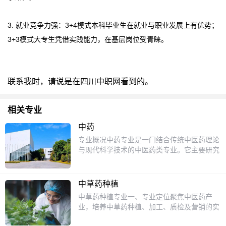
3. 就业竞争力强：3+4模式本科毕业生在就业与职业发展上有优势；
3+3模式大专生凭借实践能力，在基层岗位受青睐。
联系我时，请说是在四川中职网看到的。
相关专业
中药
专业概况中药专业是一门结合传统中医药理论
与现代科学技术的中医药类专业。它主要研究
中药材的种植、采集、加工、鉴定、炮制以及
临床应用等方面的知识。通过学习，学生可以
掌握中药的基本理论和实践技能，为将来从事
中草药种植
中医药相关工作打下坚实的基础。课程设置1.
中草药种植专业一、专业定位聚焦中医药产
中药学基础：学习中药的基本理论，包括中药
业，培养中草药种植、加工、质检及营销的实
的性味归经、功效分类等。2.中药鉴定：掌握
用型人才。四川作为全国中药资源大省
中药材的鉴别方法，学习如何通过外观、气