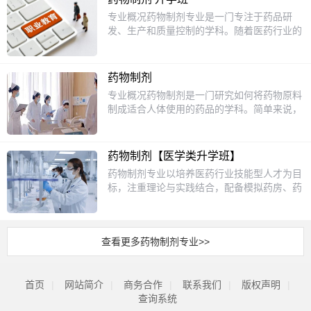
各种设备和工艺流程，为未来的职业发展打下
专业概况药物制剂专业是一门专注于药品研
坚实的基础。课程设置1.基础化学：学习化学
发、生产和质量控制的学科。随着医药行业的
的基本概念和原理，如原子结构、化学键、化
快速发展，药物制剂专业人才需求日益增长。
学反应等。2.化工原理：了解化工生产中的基
该专业不仅要求学生掌握药品的基本知识，还
本原理，如流体力学、传热、传质等。3.化工
要具备实际操作能力，能够将理论知识应用于
设备：认识各种化工设备的结构和工作原理，
药物制剂
实际生产中。通过学习，学生将了解药品的制
如反应器、蒸馏塔、换热器等。4.化工工艺
专业概况药物制剂是一门研究如何将药物原料
备工艺、质量控制标准以及相关法规，为未来
学：学习具体的化工生产工艺，如石油化工、
制成适合人体使用的药品的学科。简单来说，
的职业发展打下坚实基础。课程设置1.基础课
精细化工、生物化工等。5.安全与环保：掌握
就是学习如何把药物做成药片、胶囊、注射液
程：包括化学、生物学、物理学等，为学生打
化工生产中的安全知识和环保要求，确保生产
等我们常见的药品形式。这个专业不仅需要掌
下坚实的科学基础。2.专业课程：药物化学、
过程的绿色和可持续。招生对象化工工艺专业
握药物的基本知识，还要了解药品的生产工
药剂学、药物分析、药理学等，帮助学生掌握
药物制剂【医学类升学班】
主要面向初中毕业生招生。如果你对化学感兴
艺、质量控制以及相关法规。随着医药行业的
药品的制备和分析技术。3.实践课程：实验室
药物制剂专业以培养医药行业技能型人才为目
趣，喜欢动手实验，愿意探索物质变化的奥
快速发展，药物制剂专业成为了一个热门选
操作、药品生产实习等，培养学生的实际操作
标，注重理论与实践结合，配备模拟药房、药
秘，那么这个专业将是一个不错的选择。通过
择，尤其是在药品研发和生产领域，需求量非
能力和解决问题的能力。4.法规课程：药品管
学实验室等实训设施，并与广福堂大药房、圣
系统的学习，你将掌握化工生产的基本技能，
常大。课程设置药物制剂专业的课程设置非常
理法规、药品注册等，使学生了解药品行业的
丹大药房等企业合作，为学生提供实习机会，
为未来的职业发展做好准备。升学方面1.大专
丰富，既包括理论知识，也有实践操作。主要
法律法规。招生对象药物制剂专业主要面向初
夯实专业基础。二、升学路径对口升学考试学
专业：化工技术、应用化学、环境工程等。2.
课程有：1.药物化学：学习药物的化学结构和
中毕业生，要求学生具备一定的科学素养和学
查看更多药物制剂专业>>
生毕业后可通过四川省对口升学考试，升入本
本科专业：化学工程与工艺、材料科学与工
性质，了解药物是如何发挥作用的。2.药剂
习能力。对于对医药行业感兴趣，愿意投身于
科或大专院校，就读护理、药学、医学检验技
程、生物工程等。通过对口升学，你可以继续
学：研究如何将药物制成各种剂型，比如片
药品研发和生产的学生来说，这是一个理想的
术、药品经营与管理等对口专业。合作院校参
深造，提升自己的专业水平，为未来的职业发
剂、胶囊、注射液等。3.药理学：了解药物在
选择。通过系统的学习和实践，学生将逐步成
首页
|
网站简介
考：本科：西南医科大学、成都大学大专：四
|
商务合作
|
联系我们
|
版权声明
|
展拓宽道路。就业前景化工工艺专业的就业前
人体内的作用机制，以及如何安全有效地使用
长为具备专业知识和技能的医药人才。升学方
川卫生康复职业学院、四川护理职业学院、达
查询系统
景广阔。毕业生可以在石油化工、制药、食
药物。4.药品生产质量管理：学习药品生产过
面药物制剂专业的学生在完成学业后，可以选