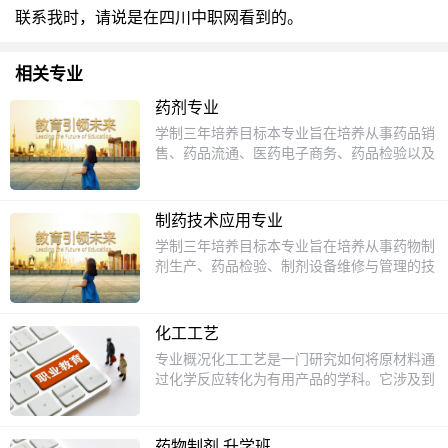
联系我时，请说是在四川中职网看到的。
相关专业
药剂专业
学制三年培养目标本专业旨在培养从事药品销
售、药品流通、医药电子商务、药品检验以及
在医院药房从事药品调剂的技能型专业人才。
主干课程临床医学概论人体解剖生理学中成药
商品学药用基础化学药理学药物化学医疗器械
制药技术应用专业
商品学生药学市场营销会计基础GSP实施技术
学制三年培养目标本专业旨在培养从事药物制
社交礼仪公共关系药事法规药物制剂技术医药
剂生产、药品检验、制剂设备维修与管理的技
商品学药品检验技术就业方向毕业后可在医药
能型专业人才。主干课程临床医学概论化工仪
经营企业从事药品销售、检验、调拨等工作。
表电子与电工技术制药化工过程与设备药物分
析药事法规微生物人体解剖生理学医疗器械商
化工工艺
品学药物化学分析化学药用辅料药用植物基础
专业概况化工工艺是一门研究如何将原材料通
药剂学生物化学药理学社交礼仪GMP实施技
过化学反应转化为有用产品的学科。它涉及到
术中成药VFP技术生药学就业方向毕业后可在
化学、物理、生物等多个领域的知识，是现代
医药生产企业从事药品生产、检验、产品质量
工业的重要组成部分。学习化工工艺，不仅能
控制以及医院制剂室从事药品制剂工作。
掌握化学反应的原理，还能了解工业生产中的
药物制剂 升学班