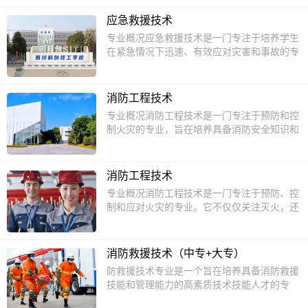
重要性日益凸显。它融合了工程学、物理学、
灾报警系统维护、消防安全管理学、消防工程
化学等多学科知识，旨在培养能够熟练掌握消
概预算。实践技能：管道工实训、焊工操作、
应急救援技术
防工程技术相关技能，为各类场所提供消防安
消防系统安装与检测、危险品性能评估等，强
专业概况应急救援技术是一门专注于培养学生
全保障的专业人才。课程设置在课程方面，会
化实操能力。培养特色工学一体化：通过"认
在紧急情况下迅速、有效应对灾害和事故的专
学习基础的文化课程，像语文、数学、英语，
知实习+跟岗实习+顶岗实习"三段式实践，对
业。随着社会对安全意识的提高，应急救援技
为后续深入学习专业知识打基础。专业课程则
接企业真实场景。国防教育方向：设特色班
术逐渐成为热门专业。该专业不仅注重理论知
有消防燃烧学，了解火灾发生的原理；建筑消
（限男生），实行准军事化管理，毕业后可应
识的传授，更强调实践技能的培养，旨在为社
防设施，熟悉各类消防设施的构造与操作，比
消防工程技术
征入伍。双证培养：学生可考取消防设施操作
会输送具备快速反应能力和专业救援技能的高
如消火栓系统、自动喷水灭火系统等；消防法
专业概况消防工程技术是一门专注于预防和控
员、注册消防工程师、施工员等职业资格证
素质人才。课程设置1.基础课程：包括急救知
规，清楚在消防工作中需要遵循的法律规定；
制火灾的专业，旨在培养具备消防安全知识和
书。就业保障校企合作：与中铁十二局、中国
识、灾害学基础、安全防护技术等，为学生打
消防工程制图，学会绘制消防相关的图纸，方
技能的专业人才。随着社会对安全意识的提
五冶集团等国企合作，毕业生达标后直接推荐
下坚实的理论基础。2.实践课程：如模拟救援
便设计与施工。还有消防安全管理，学习如何
高，消防工程技术专业越来越受到重视。这个
就业。岗位方向：消防安全管理员、消防系统
演练、现场急救操作、消防技能训练等，通过
对场所进行有效的消防安全管理，预防火灾事
专业不仅教授学生如何应对火灾，还涵盖了火
检测员、工程监理、消防技术咨询等，覆盖大
实际操作提升学生的应急处理能力。3.专业课
消防工程技术
故的发生。招生对象主要面向初中毕业生招
灾预防、消防设备维护、应急疏散等多个方
型公共场所、楼宇及工业企业。就业案例：毕
程：涵盖灾害管理、风险评估、应急预案制定
专业概况消防工程技术是一门专注于预防、控
生。初中毕业的同学们，如果你对消防安全领
面，确保学生能够全面掌握消防领域的核心技
业生田煜城任职中国五冶集团机电分公司技术
等，培养学生全面应对各种紧急情况的能力。
制和应对火灾的专业。它不仅仅关注灭火，还
域感兴趣，想要掌握一门实用的技术，为未来
能。课程设置1.消防基础知识：学习火灾的成
岗。升学通道中级工毕业生可通过校内考核升
招生对象该专业主要面向初中毕业生，对有志
包括火灾的预防、安全管理和应急救援等方
的职业发展打下坚实基础，那么消防工程技术
因、发展过程以及灭火的基本原理。2.消防设
读高级工，或通过职教高考进入对口本科院
于从事应急救援工作的学生开放。学生需具备
面。随着社会对安全意识的提高，消防工程技
专业非常适合你。在这里，你将开启一段全新
备与系统：了解各种消防设备的使用和维护，
校。学校优势支持管理严格：准军事化封闭管
一定的身体素质和学习能力，同时对应急救援
术逐渐成为热门专业。学习这个专业，你将掌
的学习旅程，逐步成长为消防领域的专业人
如灭火器、消防栓、自动喷水灭火系统等。3.
消防救援技术（中专+大专）
理，配备专职班主任与职业导师。实训资源：
工作有浓厚的兴趣和责任感。升学方面完成应
握如何设计、安装和维护消防系统，确保人们
才。升学方面对于有升学意愿的同学，对口升
火灾预防与管理：学习如何制定和实施火灾预
专用消防工程实训室，模拟真实工作场景。政
防救援技术专业是一个旨在培养具备消防救援
急救援技术专业的学习后，学生可以选择对口
的生活和工作环境更加安全。课程设置1.消防
学可以选择很多相关的大专或本科专业。大专
防措施，以及如何进行消防安全管理。4.应急
策补贴：享受国家学费减免（1700元/年）及
技能和管理能力的高素质技术技能人才的专
升学，继续深造。对口升学的大专或本科专业
基础知识：学习火灾的成因、发展过程以及灭
专业有消防工程技术，能进一步深化在本专业
疏散与救援：掌握应急疏散的组织和实施，以
助学金（最高3300元/年）。
业。一、专业概述消防救援技术专业紧密结合
包括但不限于：1.安全工程：深入学习安全管
火的基本原理。2.消防设备与系统：了解各种
领域的学习；安全技术与管理，拓宽安全管理