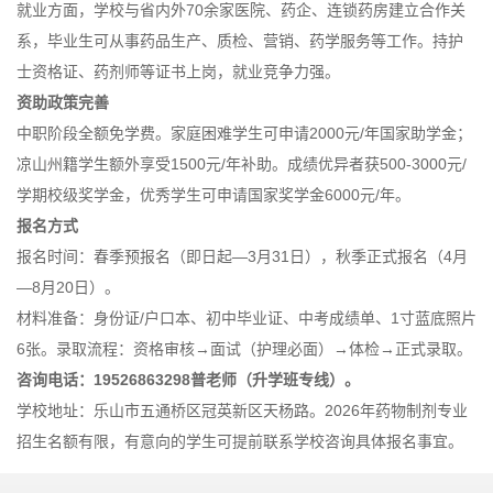
就业方面，学校与省内外70余家医院、药企、连锁药房建立合作关
系，毕业生可从事药品生产、质检、营销、药学服务等工作。持护
士资格证、药剂师等证书上岗，就业竞争力强。
资助政策完善
中职阶段全额免学费。家庭困难学生可申请2000元/年国家助学金；
凉山州籍学生额外享受1500元/年补助。成绩优异者获500-3000元/
学期校级奖学金，优秀学生可申请国家奖学金6000元/年。
报名方式
报名时间：春季预报名（即日起—3月31日），秋季正式报名（4月
—8月20日）。
材料准备：身份证/户口本、初中毕业证、中考成绩单、1寸蓝底照片
6张。录取流程：资格审核→面试（护理必面）→体检→正式录取。
咨询电话：19526863298普老师（升学班专线）。
学校地址：乐山市五通桥区冠英新区天杨路。2026年药物制剂专业
招生名额有限，有意向的学生可提前联系学校咨询具体报名事宜。