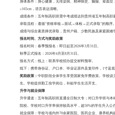
身体条件：身心健康，无传染病、精神病史、癫痫、晕血症；
≥165cm，语言表达清晰。
成绩条件：五年制高职班需中考成绩达到贵州省五年制高职
录取流程：遵循“资格审核→面试→体检→正式录取”的顺序
成绩与综合素质择优录取，贵州户籍、少数民族及家庭困难
报名时间、方式与奖助政策
报名时间：春季预报名：即日起至2026年3月31日。
秋季正式报名：2026年4月至8月31日。
报名方式：线上：联系学校招办提交材料预审。
线下：携带身份证、户口本、毕业证原件及复印件，1寸蓝
奖助政策：
中职阶段全体学生享受国家免学费政策。
学校设
生。学校提供勤工俭学岗位，补贴学生生活开支。
升学与就业保障
升学通道：五年制高职班直通全日制大专；对口升学班与本
院校。学校对口升学率保持较高水平，超50%的学生升入公
就业保障：学校与省内外70余家医院、医药企业、康养机