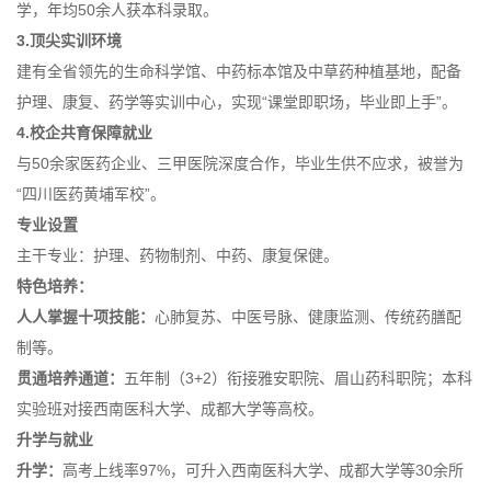
学，年均50余人获本科录取。
3.顶尖实训环境
建有全省领先的生命科学馆、中药标本馆及中草药种植基地，配备
护理、康复、药学等实训中心，实现“课堂即职场，毕业即上手”。
4.校企共育保障就业
与50余家医药企业、三甲医院深度合作，毕业生供不应求，被誉为
“四川医药黄埔军校”。
专业设置
主干专业：护理、药物制剂、中药、康复保健。
特色培养：
人人掌握十项技能：
心肺复苏、中医号脉、健康监测、传统药膳配
制等。
贯通培养通道：
五年制（3+2）衔接雅安职院、眉山药科职院；本科
实验班对接西南医科大学、成都大学等高校。
升学与就业
升学：
高考上线率97%，可升入西南医科大学、成都大学等30余所