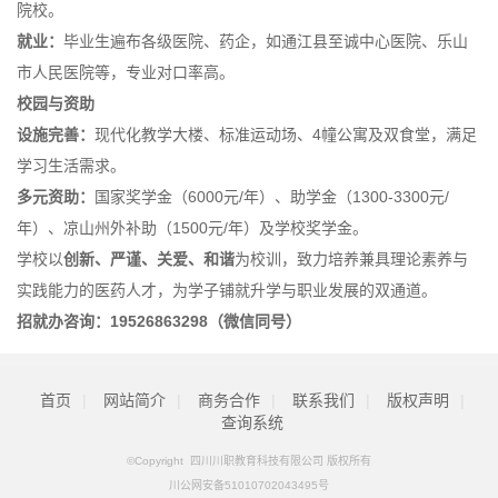
院校。
就业：
毕业生遍布各级医院、药企，如通江县至诚中心医院、乐山
市人民医院等，专业对口率高。
校园与资助
设施完善：
现代化教学大楼、标准运动场、4幢公寓及双食堂，满足
学习生活需求。
多元资助：
国家奖学金（6000元/年）、助学金（1300-3300元/
年）、凉山州外补助（1500元/年）及学校奖学金。
学校以
创新、严谨、关爱、和谐
为校训，致力培养兼具理论素养与
实践能力的医药人才，为学子铺就升学与职业发展的双通道。
招就办咨询：19526863298（微信同号）
首页
|
网站简介
|
商务合作
|
联系我们
|
版权声明
|
查询系统
©Copyright 四川川职教育科技有限公司 版权所有
川公网安备51010702043495号