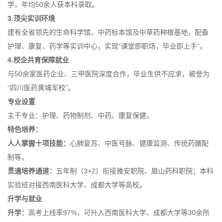
学，年均50余人获本科录取。
3.顶尖实训环境
建有全省领先的生命科学馆、中药标本馆及中草药种植基地，配备
护理、康复、药学等实训中心，实现“课堂即职场，毕业即上手”。
4.校企共育保障就业
与50余家医药企业、三甲医院深度合作，毕业生供不应求，被誉为
“四川医药黄埔军校”。
专业设置
主干专业：护理、药物制剂、中药、康复保健。
特色培养：
人人掌握十项技能：
心肺复苏、中医号脉、健康监测、传统药膳配
制等。
贯通培养通道：
五年制（3+2）衔接雅安职院、眉山药科职院；本科
实验班对接西南医科大学、成都大学等高校。
升学与就业
升学：
高考上线率97%，可升入西南医科大学、成都大学等30余所