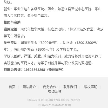
院校。
就业：
毕业生遍布各级医院、药企，如通江县至诚中心医院、乐山
市人民医院等，专业对口率高。
校园与资助
设施完善：
现代化教学大楼、标准运动场、4幢公寓及双食堂，满足
学习生活需求。
多元资助：
国家奖学金（6000元/年）、助学金（1300-3300元/
年）、凉山州外补助（1500元/年）及学校奖学金。
学校以
创新、严谨、关爱、和谐
为校训，致力培养兼具理论素养与
实践能力的医药人才，为学子铺就升学与职业发展的双通道。
招就办咨询：19526863298（微信同号）
首页
|
网站简介
|
商务合作
|
联系我们
|
版权声明
|
查询系统
©Copyright 四川川职教育科技有限公司 版权所有
川公网安备51010702043495号