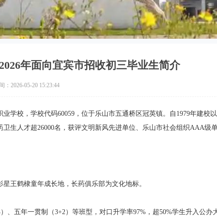
2026年面向宜宾市招收初三毕业生简介
2026-05-20 15:23:44
学校，学校代码60059，位于乐山市五通桥区冠英镇。自1979年建校以
生人才超26000名，获评文明新风先进单位、乐山市社会组织AAA级
影星王鹤棣童年成长地，长药俱乐部为文化地标。
）、五年一贯制（3+2）等班型，对口升学率97%，超50%学生升入公办