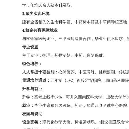
学，年均50余人获本科录取。
3.顶尖实训环境
建有全省领先的生命科学馆、中药标本馆及中草药种植基地，
4.校企共育保障就业
与50余家医药企业、三甲医院深度合作，毕业生供不应求，
专业设置
主干专业：护理、药物制剂、中药、康复保健。
特色培养：
人人掌握十项技能：
心肺复苏、中医号脉、健康监测、传统
贯通培养通道：
五年制（3+2）衔接雅安职院、眉山药科职
升学与就业
升学：
高考上线率97%，可升入西南医科大学、成都大学等3
就业：
毕业生遍布各级医院、药企，如通江县至诚中心医院
校园与资助
设施完善：
现代化教学大楼、标准运动场、4幢公寓及双食