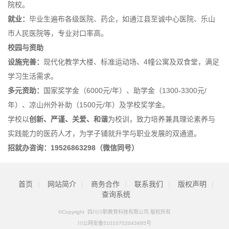
院校。
就业：
毕业生遍布各级医院、药企，如通江县至诚中心医院、乐山
市人民医院等，专业对口率高。
校园与资助
设施完善：
现代化教学大楼、标准运动场、4幢公寓及双食堂，满足
学习生活需求。
多元资助：
国家奖学金（6000元/年）、助学金（1300-3300元/
年）、凉山州外补助（1500元/年）及学校奖学金。
学校以
创新、严谨、关爱、和谐
为校训，致力培养兼具理论素养与
实践能力的医药人才，为学子铺就升学与职业发展的双通道。
招就办咨询：19526863298（微信同号）
首页
|
网站简介
|
商务合作
|
联系我们
|
版权声明
|
查询系统
©Copyright 四川川职教育科技有限公司 版权所有
川公网安备51010702043495号