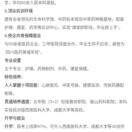
学，年均50余人获本科录取。
3.顶尖实训环境
建有全省领先的生命科学馆、中药标本馆及中草药种植基地，配备
护理、康复、药学等实训中心，实现“课堂即职场，毕业即上手”。
4.校企共育保障就业
与50余家医药企业、三甲医院深度合作，毕业生供不应求，被誉为
“四川医药黄埔军校”。
专业设置
主干专业：护理、药物制剂、中药、康复保健。
特色培养：
人人掌握十项技能：
心肺复苏、中医号脉、健康监测、传统药膳配
制等。
贯通培养通道：
五年制（3+2）衔接雅安职院、眉山药科职院；本科
实验班对接西南医科大学、成都大学等高校。
升学与就业
升学：
高考上线率97%，可升入西南医科大学、成都大学等30余所