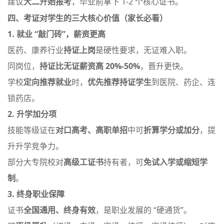
建议
大二开始报考
，毕业前拿下 1-2 个核心证书。
四、考证对学生的三大核心价值（家长必看）
1. 就业 “敲门砖”，薪资更高
医药、康养行业
持证上岗
是硬性要求，无证难入职。
同岗位，
持证比无证薪资高 20%-50%
，晋升更快。
学校
定向推荐就业
时，
优先推荐持证学生
到医院、药企、连
锁药店。
2. 升学加分项
技能等级证在
对口高考、高职单招
中可
折算学分或加分
，提
升升学竞争力
。
部分大专院校对
高级工证书
持有者，可
免试入学或缩短学
制
。
3. 终身职业保障
证书
全国通用、终身有效
，是职业发展的 “硬通货”。