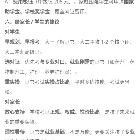
A：
费用极低
（中级仅 205 元）。家庭困难学生可申请
国家
助学金、学校奖学金
，覆盖考证费用。
六、给家长 / 学生的建议
对学生
早规划、早报考
：大一了解证书，大二主攻 1-2 个核心证，
大三冲刺高级证。
选对证
：优先考
与专业对口、就业刚需
的证书（如药剂→药
物制剂工；护理→养老护理员）。
重实操
：证书考试
实操占比高
，平时多练技能，考试更轻
松。
对家长
放心支持
：学校考证
正规、权威、性价比高
，是孩子未来就
业的重要保障。
理性看待
：证书是
就业基础
，不是万能；更要关注孩子
专业