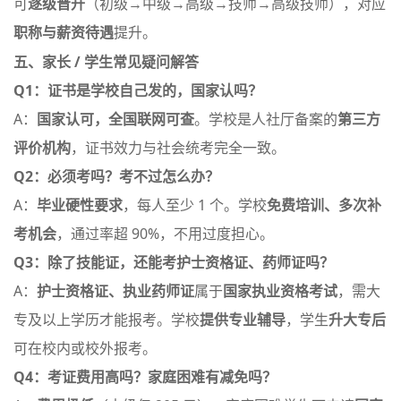
可
逐级晋升
（初级→中级→高级→技师→高级技师），对应
职称与薪资待遇
提升。
五、家长 / 学生常见疑问解答
Q1：证书是学校自己发的，国家认吗？
A：
国家认可，全国联网可查
。学校是人社厅备案的
第三方
评价机构
，证书效力与社会统考完全一致
。
Q2：必须考吗？考不过怎么办？
A：
毕业硬性要求
，每人至少 1 个。学校
免费培训、多次补
考机会
，通过率超 90%，不用过度担心
。
Q3：除了技能证，还能考护士资格证、药师证吗？
A：
护士资格证、执业药师证
属于
国家执业资格考试
，需大
专及以上学历才能报考。学校
提供专业辅导
，学生
升大专后
可在校内或校外报考。
Q4：考证费用高吗？家庭困难有减免吗？