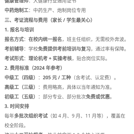
健康管理师
：大健康行业通用证书
中药炮制工
：中药生产、炮制岗位专用
三、考证流程与费用（家长 / 学生最关心）
1. 报名与培训
报名方式
：
在校内统一报名
，班主任组织，无需校外奔波
。
考前辅导
：学校
免费提供考前培训与复习
，通过率有保障
。
考试形式
：
理论机考 + 实操考核
，贴合岗位实际
。
2. 费用标准（2024 年参考）
中级工（四级）
：
205 元 / 工种
（含考试、认定费）
。
高级工（三级）
：费用略高，具体以当年通知为准。
初级工（五级）
：部分专业、部分批次
免费或优惠
。
3. 时间安排
每年
多批次组织考试
（如 4 月、9 月、11 月等），覆盖在
校全阶段
。