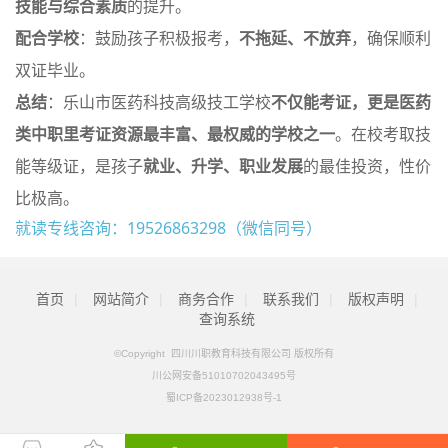
技能与综合素质
的提升。
配合学校
：鼓励孩子积极报考，
不拖延、不放弃
，确保顺利
双证毕业。
总结
：乐山市医药科技高级技工学校
不仅能考证，更是医药
类中职里考证资源最丰富、最权威的学校之一
。在校考取技
能等级证，是孩子
就业、升学、职业发展
的最佳投资，性价
比极高。
就读专线咨询：19526863298（微信同号）
首页
|
网站简介
|
商务合作
|
联系我们
|
版权声明
|
查询系统
©Copyright 四川川职教育科技有限公司 版权所有
川公网安备51010702043495号
蜀ICP备2023012938号-1