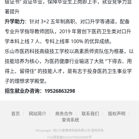
级证书” 双证毕业，保障毕业生上岗即上手，就业竞争力显
著提升
升学助力
：针对 3+2 五年制高职、对口升学等通道，配备
专业升学指导教师团队，2019 年曾创下医药卫生类对口升
学本科上线 7 人、专科上线率 100% 的优异成绩。
乐山市医药科技高级技工学校以高素质师资队伍为根基，以
技能培养为核心，为医药健康行业输送了大批 “下得去、用
得上、留得住” 的技能人才，是有志于投身医药卫生事业学
子的理想求学殿堂。
招生就业办咨询：19526863298
首页
|
网站简介
|
商务合作
|
联系我们
|
版权声明
|
查询系统
©Copyright 四川川职教育科技有限公司 版权所有
川公网安备51010702043495号