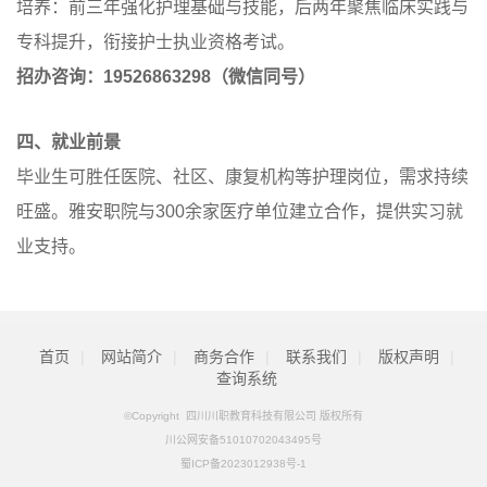
培养：前三年强化护理基础与技能，后两年聚焦临床实践与
专科提升，衔接护士执业资格考试。
招办咨询：19526863298（微信同号）
四、就业前景
毕业生可胜任医院、社区、康复机构等护理岗位，需求持续
旺盛。雅安职院与300余家医疗单位建立合作，提供实习就
业支持。
首页
|
网站简介
|
商务合作
|
联系我们
|
版权声明
|
查询系统
©Copyright 四川川职教育科技有限公司 版权所有
川公网安备51010702043495号
蜀ICP备2023012938号-1