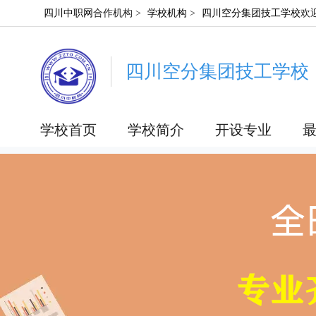
四川中职网
合作机构 >
学校机构
>
四川空分集团技工学校
欢
四川空分集团技工学校
学校首页
学校简介
开设专业