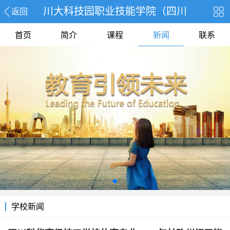
川大科技园职业技能学院（四川
返回
首页
简介
课程
新闻
联系
学校新闻