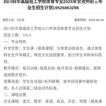
四川科华高级技工学校体育专业2025年甘孜州初三毕
业生招生计划19526863298
浏览人次：752次
发布时间：2025-04-18
四川科华高级技工学校2025年休闲体育专业招生计划
招生人数：100人
一、专业特色
升学优势：文化课（普高课程）与体育训练结合，通过体育
特长生升学模式，降低文化成绩要求，助力学生冲刺本科院
校。
教学模式：每日训练+每周总结+每月测试+假期强化，保障
成绩稳步提升。
竞赛资源：学生在全国U系列联赛、省市田径赛中屡获佳
绩，多人达国家二级运动员标准。
二、课程设置
文化课程：语文、数学、英语、政治、历史、地理（普高课