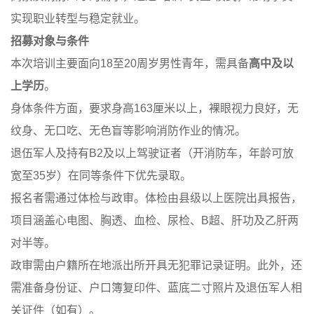
实现职业转型与稳定就业。
招募对象与条件
本次培训主要面向18至20周岁男性青年，需具备
高中及以
上学历
。
身体条件方面，要求身高163厘米以上，裸眼视力良好，无
纹身、无口吃、无色盲等影响消防作业的情况。
退伍军人及持有B2及以上驾驶证者（开消防车，年龄可放
宽至35岁）在同等条件下优先录取。
报名者需通过体检与政审。体检由县级以上医院出具报告，
项目涵盖心电图、胸透、血检、尿检、B超、肝功及乙肝两
对半等。
政审需由户籍所在地派出所开具无犯罪记录证明。此外，还
需准备身份证、户口簿复印件、蓝底二寸照片及退伍军人相
关证件（如有）。