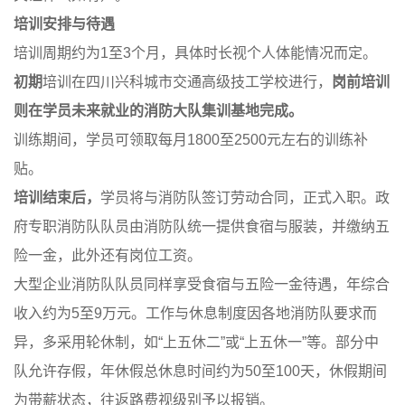
培训安排与待遇
培训周期约为1至3个月，具体时长视个人体能情况而定。
初期
培训在四川兴科城市交通高级技工学校进行，
岗前培训
则在学员未来就业的消防大队集训基地完成。
训练期间，学员可领取每月1800至2500元左右的训练补
贴。
培训结束后，
学员将与消防队签订劳动合同，正式入职。政
府专职消防队队员由消防队统一提供食宿与服装，并缴纳五
险一金，此外还有岗位工资。
大型企业消防队队员同样享受食宿与五险一金待遇，年综合
收入约为5至9万元。工作与休息制度因各地消防队要求而
异，多采用轮休制，如“上五休二”或“上五休一”等。部分中
队允许存假，年休假总休息时间约为50至100天，休假期间
为带薪状态，往返路费视级别予以报销。