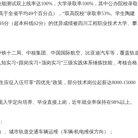
能测试双上线率达100%，大学录取率100%，其中公办院校录取
%（高于全省平均49个百分点），“双高院校”录取率53%。学生陶建
616分（超本科线62分）的优异成绩被四川工程职业技术大学、攀
括中铁十二局、中核集团、中国国际航空、比亚迪汽车等，覆盖轨
知实习+跟岗实习+顶岗实习”三级实践体系锤炼技能，考核合格
征入伍可享“四优先”政策，部分技术岗位起薪达8000-15000
实现入学定向培养、毕业直接上岗，近年就业率保持在98%以上。
：
）、城市轨道交通车辆运维（车辆/机电维保方向）；