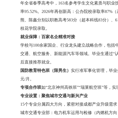
年全省春季高考中，163名参考学生文化素质与职业技
率95.52%。2026年再创新高：公办院校录取率87
熊、陈鑫分别以职教高考583分（超本科线83分）、
枝花学院录取。
就业保障：百家名企精准对接
学校与100余家国企、行业龙头建立战略合作，包
交通、航空服务、新能源汽车等领域。毕业生通过“认
后直接推荐就业。
国防教育特色班（限男生）
实行准军事化管理，毕业生应
元/月。
专项合作班
如“北京神州高铁班”“瑞莱航空班”等，
专业设置：
聚焦城市交通与新兴产业
15个专业分属四大方向，紧密对接成都产业升级需求
城市交通专业部：电力机车运用与检修（内燃机方向