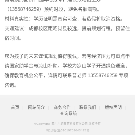
（13558746259）预约时段，避免名额满额。
材料真实性：学历证明需真实可查，若造假将取消资格。
交通建议：成都校区距昭觉县较远，提前规划行程，预留住
宿时间。
您为孩子的未来谨慎规划值得敬佩，若有经济压力可重点申
请国家助学金与凉山补助。学校为凉山学子开通绿色通道，
确保教育机会公平，详情可联系普老师 13558746259 专项
咨询。
首页
|
网站简介
|
商务合作
|
联系我们
|
版权声明
|
查询系统
©Copyright 四川川职教育科技有限公司 版权所有
川公网安备51010702043495号