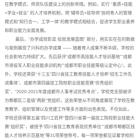
在教学模式、师资队伍建设上的创新举措。例如，实行 “素质+技能
+学业+就业” 的人才培养机制，将“辅导员+班导师”协同育人的管理
模式和“知行合一、工学一体”的教学模式相结合，促进学生职业素养
和职业能力全面发展。
最后，“办学成效彰显 绘就发展蓝图” 部分，用实实在在的数据
与案例展现了兴科的办学成果 —— 随着育人成果不断丰硕，学校的
社会影响力持续扩大。先后获评“成都市高技能人才培训基地”“成都
市退役军人职业技能承训机构”"成都市职业技能等级认定中心"。此
外，学校还荣获“十三五”四川省技工教育技能人才培养“招生工作先
进集体”、成都市第四届技工院校职业技能竞赛"优秀组织
奖”、"2020-2021年度成都市人事考试优秀考点”，学校党支部被评
为郫都区二星级“两新”党组织，这些荣誉从不同角度展现了学校在教
育教学、组织管理以及党建工作等多方面的出色表现。不仅如此，
学校还获得第五届“四川工匠杯”暨四川省第一届技工院校职业技能大
赛“组织奖”，被授予“四川省技工教育表现优秀单位”“成都市郫都区技
能人才培养示范基地”等31项荣誉称号，每一项荣誉都见证着学校的