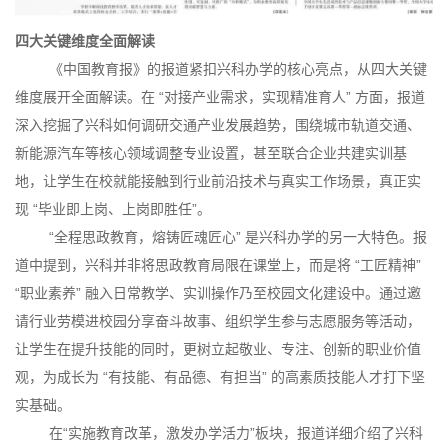
四大关键维度全面解读
《中国教育报》的报道紧扣兴科办学的核心亮点，从四大关键
维度展开全面解读。在 “对接产业需求，实现精准育人” 方面，报道
深入挖掘了兴科如何调研交通产业发展趋势，围绕城市轨道交通、
新能源汽车等核心领域调整专业设置，甚至联合企业共建实训基
地，让学生在校就能接触到行业前沿技术与真实工作场景，真正实
现 “毕业即上岗、上岗即胜任”。
“全程思政教育，熔铸匠魂匠心” 是兴科办学的另一大特色。报
道中提到，兴科并非将思政教育局限在课堂上，而是将 “工匠精神”
“职业素养” 融入日常教学、实训操作乃至校园文化建设中。通过邀
请行业劳模进校园分享奋斗故事、组织学生参与志愿服务等活动，
让学生在提升技能的同时，更树立起敬业、专注、创新的职业价值
观，为成长为 “有技能、有品德、有担当” 的高素质技能人才打下坚
实基础。
在“实施教育改革，激发办学活力”板块，报道详细介绍了兴科