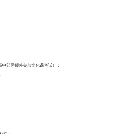
高中部需额外参加文化课考试）；
。
读补助；