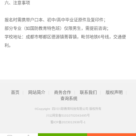
六、注意事项
报名时需携带户口本、初中/高中毕业证原件及复印件；
部分专业（如国防教育特色班）仅限男生，需提前咨询；
学校地址：成都市郫都区德源镇菁蓉镇，毗邻地铁6号线，交通便
利。
首页
|
网站简介
|
商务合作
|
联系我们
|
版权声明
|
查询系统
©Copyright 四川川职教育科技有限公司 版权所有
川公网安备51010702043495号
蜀ICP备2023012938号-1