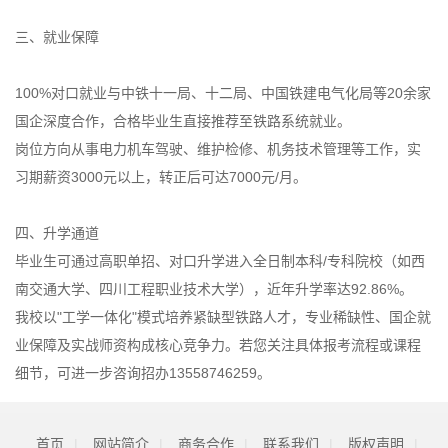
三、就业保障
100%对口就业与中铁十一局、十二局、中国铁建电气化局等20余家
国企深度合作，合格毕业生直接推荐至铁路系统就业。
岗位方向从事电力机车驾驶、维护检修、机务技术管理等工作，实
习期薪资3000元以上，转正后可达7000元/月。
四、升学通道
毕业生可通过高职单招、对口升学进入全日制本科/专科院校（如西
南交通大学、四川工程职业技术大学），近年升学率达92.86%。
我校以"工学一体化"模式培养紧缺型铁路人才，专业稀缺性、国企就
业保障及实战师资构成核心竞争力。若您关注具体报考流程或课程
细节，可进一步咨询招办13558746259。
首页
|
网站简介
|
商务合作
|
联系我们
|
版权声明
|