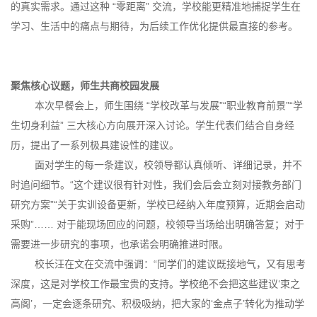
的真实需求。通过这种 “零距离” 交流，学校能更精准地捕捉学生在
学习、生活中的痛点与期待，为后续工作优化提供最直接的参考。
聚焦核心议题，师生共商校园发展
本次早餐会上，师生围绕 “学校改革与发展”“职业教育前景”“学
生切身利益” 三大核心方向展开深入讨论。学生代表们结合自身经
历，提出了一系列极具建设性的建议。
面对学生的每一条建议，校领导都认真倾听、详细记录，并不
时追问细节。“这个建议很有针对性，我们会后会立刻对接教务部门
研究方案”“关于实训设备更新，学校已经纳入年度预算，近期会启动
采购”…… 对于能现场回应的问题，校领导当场给出明确答复；对于
需要进一步研究的事项，也承诺会明确推进时限。
校长汪在文在交流中强调：“同学们的建议既接地气，又有思考
深度，这是对学校工作最宝贵的支持。学校绝不会把这些建议‘束之
高阁’，一定会逐条研究、积极吸纳，把大家的‘金点子’转化为推动学