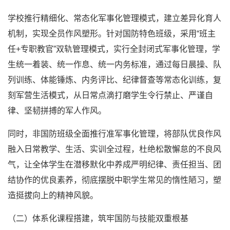
学校推行精细化、常态化军事化管理模式，建立差异化育人
机制，实现全员作风塑形。针对国防特色班级，采用“班主
任+专职教官”双轨管理模式，实行全封闭式军事化管理，学
生统一着装、统一作息、统一内务标准，通过每日晨操、队
列训练、体能锤炼、内务评比、纪律督查等常态化训练，复
刻军营生活模式，从日常点滴打磨学生令行禁止、严谨自
律、坚韧拼搏的军人作风。
同时，非国防班级全面推行准军事化管理，将部队优良作风
融入日常教学、生活、实训全过程，杜绝松散懈怠的不良风
气，让全体学生在潜移默化中养成严明纪律、责任担当、团
结协作的优良素养，彻底摆脱中职学生常见的惰性陋习，塑
造挺拔向上的精神风貌。
（二）体系化课程搭建，筑牢国防与技能双重根基