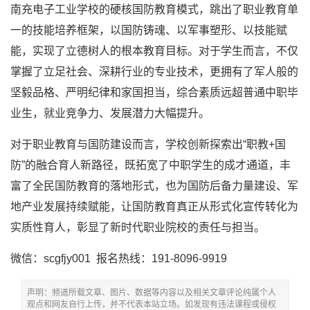
南充电子工业学校的硬核国防教育模式，跳出了职业教育单
一的技能培养框架，以国防铸魂、以军事塑形、以技能赋
能，实现了立德树人的根本教育目标。对于学生而言，不仅
掌握了立足社会、深耕行业的专业技术，更拥有了军人般的
坚毅品格、严明纪律和家国担当，综合素质远超普通中职毕
业生，就业竞争力、发展潜力大幅提升。
对于职业教育与国防建设而言，学校创新探索出“职教+国
防”的融合育人新路径，既拓宽了中职学生的成才通道，丰
富了全民国防教育的落地形式，也为国防后备力量建设、军
地产业发展持续赋能，让国防教育真正从形式化宣传转化为
实质性育人，彰显了新时代职业院校的责任与担当。
微信：scgfjy001 报名热线：191-8096-9919
声明：频道所载文章、图片、数据等内容以及相关文章评论纯属个人
观点和网友自行上传，并不代表本站立场。如发现有违法课程或侵权