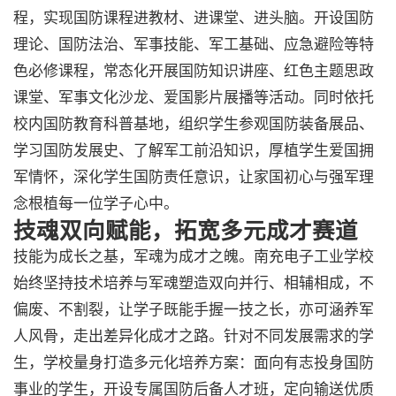
程，实现国防课程进教材、进课堂、进头脑。开设国防
理论、国防法治、军事技能、军工基础、应急避险等特
色必修课程，常态化开展国防知识讲座、红色主题思政
课堂、军事文化沙龙、爱国影片展播等活动。同时依托
校内国防教育科普基地，组织学生参观国防装备展品、
学习国防发展史、了解军工前沿知识，厚植学生爱国拥
军情怀，深化学生国防责任意识，让家国初心与强军理
念根植每一位学子心中。
技魂双向赋能，拓宽多元成才赛道
技能为成长之基，军魂为成才之魄。南充电子工业学校
始终坚持技术培养与军魂塑造双向并行、相辅相成，不
偏废、不割裂，让学子既能手握一技之长，亦可涵养军
人风骨，走出差异化成才之路。针对不同发展需求的学
生，学校量身打造多元化培养方案：面向有志投身国防
事业的学生，开设专属国防后备人才班，定向输送优质