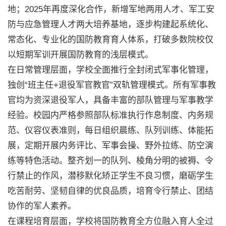
地；2025年再度深化合作，新增军地两用人才、军工安
防与应急管理人才两大培养基地，逐步构建起系统化、
常态化、专业化的国防教育育人体系，打破多数院校仅
以短期军训开展国防教育的浅层模式。
在日常管理层面，学校全面推行全封闭式军事化管理，
独创“班主任+退役军官教官”双轨管理模式。所有军事教
官均为资深退役军人，具备丰富的部队管理与军事教学
经验。校园内严格参照部队标准执行作息制度、内务规
范、仪容仪表准则，每日组织晨练、队列训练、体能拓
展，定期开展内务评比、军事会操、野外拉练、防空演
练等特色活动。整齐划一的队列、棱角分明的被褥、令
行禁止的作风，潜移默化矫正学生不良习惯，磨砺学生
吃苦耐劳、坚韧自律的优良品质，培育令行禁止、团结
协作的军人素养。
在课程培育层面，学校将国防教育全方位融入育人全过