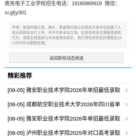
南充电子工业学校招生电话：19180969919 微信：
scgfjy001
声明：频道所载文章、图片、数据等内容以及相关文章评论纯属个人
观点和网友自行上传，并不代表本站立场。如发现有违法课程或侵权
行为，请留言或直接与本站管理员联系，我们将在收到您的课程后24
小时内作出删除处理。
返回职校动态频道
精彩推荐
[08-05]
雅安职业技术学院2026年单招最低录取
分数线
[08-05]
成都航空职业技术大学2026年四川省单
招录取分数线
[08-05]
雅安职业技术学院2026年单招最低录取
分数线
[08-05]
泸州职业技术学院2025年对口高考录取