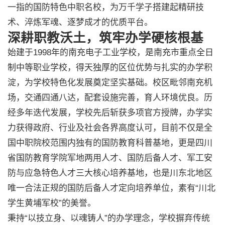
一指的国防特色中职名校，为万千学子搭建起精研技
术、淬炼军魂、逐梦成才的优质平台。
深耕职教沃土，筑牢办学硬核根基
始建于1998年的南充电子工业学校，是南充市重点全日
制中等职业学校，得天独厚的区位优势与扎实的办学积
淀，为学校特色化发展奠定坚实基础。校区毗邻南充机
场，交通四通八达，配套设施完善，育人环境优良。历
经多年迭代发展，学校先后斩获多项官方授牌，办学实
力获得政府、行业及社会各界高度认可，目前不仅是全
国中职院校范围内独有的国防教育科普基地，更是四川
省国防教育学院军地两用人才、国防后备人才、军工安
防与应急特色人才三大核心培养基地，也是川东北地区
唯一合法正规的国防后备人才定向培养单位，素有“川北
学生黄埔军校”的美誉。
秉持“以技立身、以魂铸人”的办学理念，学校摒弃传统