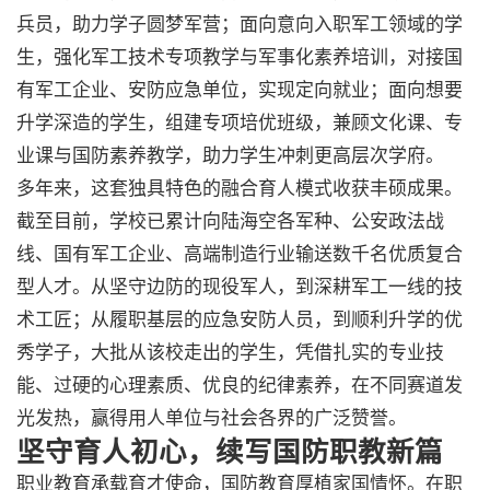
兵员，助力学子圆梦军营；面向意向入职军工领域的学
生，强化军工技术专项教学与军事化素养培训，对接国
有军工企业、安防应急单位，实现定向就业；面向想要
升学深造的学生，组建专项培优班级，兼顾文化课、专
业课与国防素养教学，助力学生冲刺更高层次学府。
多年来，这套独具特色的融合育人模式收获丰硕成果。
截至目前，学校已累计向陆海空各军种、公安政法战
线、国有军工企业、高端制造行业输送数千名优质复合
型人才。从坚守边防的现役军人，到深耕军工一线的技
术工匠；从履职基层的应急安防人员，到顺利升学的优
秀学子，大批从该校走出的学生，凭借扎实的专业技
能、过硬的心理素质、优良的纪律素养，在不同赛道发
光发热，赢得用人单位与社会各界的广泛赞誉。
坚守育人初心，续写国防职教新篇
职业教育承载育才使命，国防教育厚植家国情怀。在职