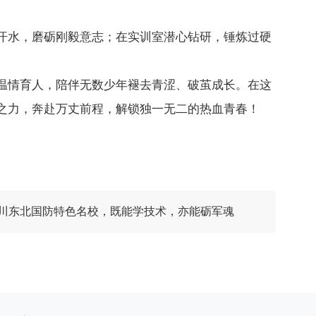
汗水，磨砺刚毅意志；在实训室潜心钻研，锤炼过硬
温情育人，陪伴无数少年褪去青涩、破茧成长。在这
之力，奔赴万丈前程，解锁独一无二的热血青春！
川东北国防特色名校，既能学技术，亦能砺军魂