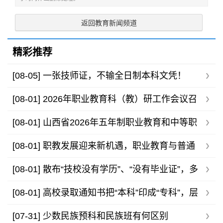
返回教育新闻频道
精彩推荐
[08-05]
一张技师证，不输全日制本科文凭！
[08-01]
2026年职业教育科（教）研工作会议召
开，助力职教高质量发展
[08-01]
山西省2026年五年制职业教育和中等职
业学校录取最低控制分数线公告
[08-01]
职教发展迎来新机遇，职业教育与普通
高等教育不存在高下之分
[08-01]
散布“技校没有学历”、“没有毕业证”，多
家技工院校发布声明
[08-01]
高校录取通知书把“本科”印成“专科”，层
层审核为何还有疏漏？
[07-31]
少数民族预科和民族班有何区别