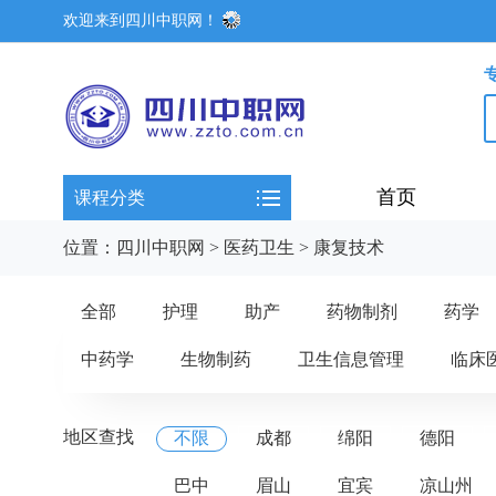
欢迎来到四川中职网！
首页
课程分类
位置：
四川中职网
>
医药卫生
>
康复技术
全部
护理
助产
药物制剂
药学
中药学
生物制药
卫生信息管理
临床
地区查找
不限
成都
绵阳
德阳
巴中
眉山
宜宾
凉山州