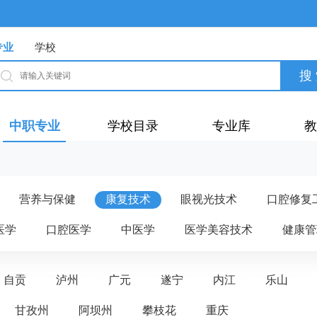
专业
学校
中职专业
学校目录
专业库
教
营养与保健
康复技术
眼视光技术
口腔修复
医学
口腔医学
中医学
医学美容技术
健康管
自贡
泸州
广元
遂宁
内江
乐山
甘孜州
阿坝州
攀枝花
重庆